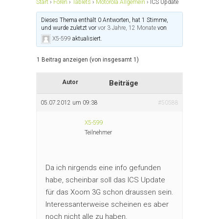
Start
›
Foren
›
Tablets
›
Motorola Allgemein
›
ICS Update
Dieses Thema enthält 0 Antworten, hat 1 Stimme,
und wurde zuletzt vor
vor 3 Jahre, 12 Monate
von
X5-599
aktualisiert.
1 Beitrag anzeigen (von insgesamt 1)
Autor
Beiträge
05.07.2012 um 09:38
#50588
X5-599
Teilnehmer
Da ich nirgends eine info gefunden
habe, scheinbar soll das ICS Update
für das Xoom 3G schon draussen sein.
Interessanterweise scheinen es aber
noch nicht alle zu haben.