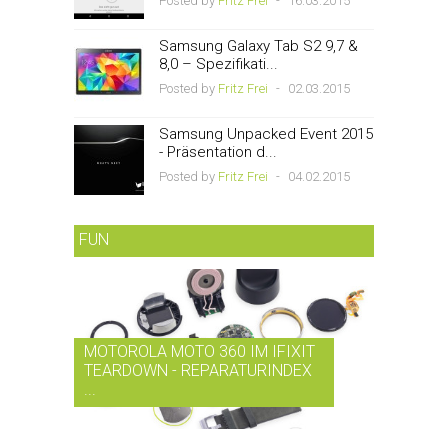
Posted by
Fritz Frei
-
16.03.2015
Samsung Galaxy Tab S2 9,7 &
8,0 – Spezifikati...
Posted by
Fritz Frei
-
02.03.2015
Samsung Unpacked Event 2015
- Präsentation d...
Posted by
Fritz Frei
-
04.02.2015
FUN
MOTOROLA MOTO 360 IM IFIXIT
RDIO BI
TEARDOWN - REPARATURINDEX
MUSIK-
...
SMARTPH