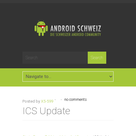
-
-
no comments
Posted by
X5-599
ICS Update