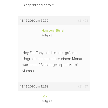
Gingerbread anrollt.
11.12.2010 um 20:20
#21493
Hanspeter Stünzi
Mitglied
Hey Fat Tony - du bist der grösste!
Upgrade hat nach über einem Monat
warten auf Anhieb geklappt! Merci
viumau…
12.12.2010 um 12:38
#21497
tz2k
Mitglied