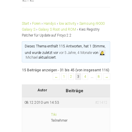
Start
›
Foren
›
Handys
›
low activity
›
Samsung i9000
Galaxy S
›
Galaxy S Root und ROM
›
Kies Registry
Patcher für Update auf Froyo 2.2
Dieses Thema enthält 115 Antworten, hat 1 Stimme,
und wurde zuletzt vor
vor 5 Jahre, 4 Monate
von
Michael
aktualisiert.
15 Beiträge anzeigen - 31 bis 45 (von insgesamt 116)
←
1
2
3
4
…
8
→
Autor
Beiträge
08.12.2010 um 14:53
#21412
Tiki
Teilnehmer