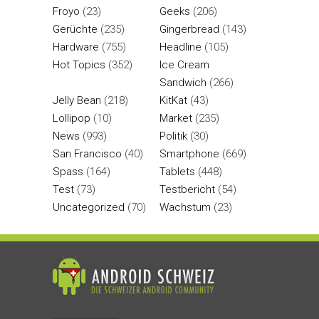
Froyo
(23)
Geeks
(206)
Gerüchte
(235)
Gingerbread
(143)
Hardware
(755)
Headline
(105)
Hot Topics
(352)
Ice Cream
Sandwich
(266)
Jelly Bean
(218)
KitKat
(43)
Lollipop
(10)
Market
(235)
News
(993)
Politik
(30)
San Francisco
(40)
Smartphone
(669)
Spass
(164)
Tablets
(448)
Test
(73)
Testbericht
(54)
Uncategorized
(70)
Wachstum
(23)