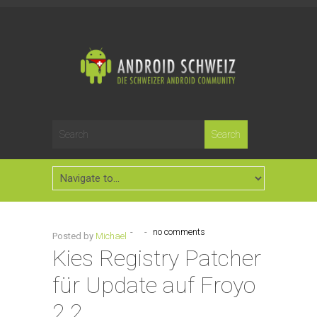
-
-
no comments
Posted by
Michael
Kies Registry Patcher
für Update auf Froyo
2.2