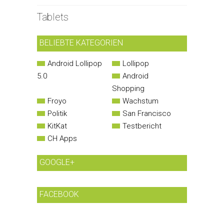
Tablets
BELIEBTE KATEGORIEN
Android Lollipop
Lollipop
5.0
Android
Shopping
Froyo
Wachstum
Politik
San Francisco
KitKat
Testbericht
CH Apps
GOOGLE+
FACEBOOK