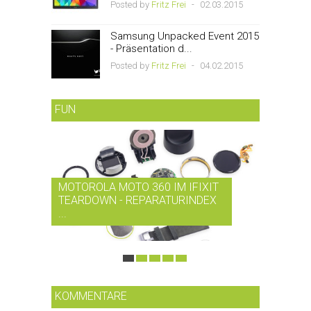
Posted by
Fritz Frei
-
02.03.2015
Samsung Unpacked Event 2015
- Präsentation d...
Posted by
Fritz Frei
-
04.02.2015
FUN
MOTOROLA MOTO 360 IM IFIXIT
RDIO BI
TEARDOWN - REPARATURINDEX
MUSIK-
...
SMARTPH
KOMMENTARE