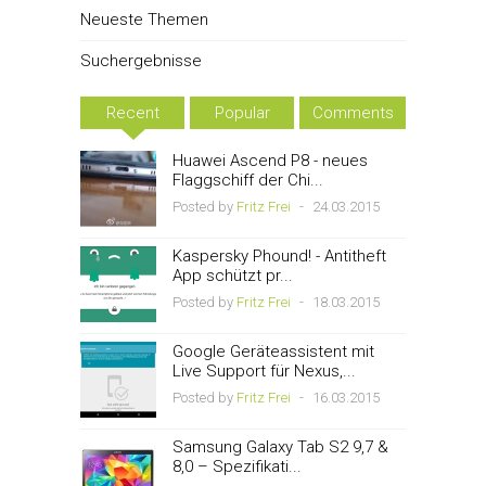
Neueste Themen
Suchergebnisse
Recent
Popular
Comments
Huawei Ascend P8 - neues
Flaggschiff der Chi...
Posted by
Fritz Frei
-
24.03.2015
Kaspersky Phound! - Antitheft
App schützt pr...
Posted by
Fritz Frei
-
18.03.2015
Google Geräteassistent mit
Live Support für Nexus,...
Posted by
Fritz Frei
-
16.03.2015
Samsung Galaxy Tab S2 9,7 &
8,0 – Spezifikati...