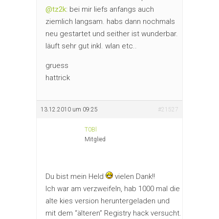
@tz2k
: bei mir liefs anfangs auch
ziemlich langsam. habs dann nochmals
neu gestartet und seither ist wunderbar.
läuft sehr gut inkl. wlan etc..
gruess
hattrick
13.12.2010 um 09:25
#21527
T0Bl
Mitglied
Du bist mein Held
vielen Dank!!
Ich war am verzweifeln, hab 1000 mal die
alte kies version heruntergeladen und
mit dem “älteren” Registry hack versucht.