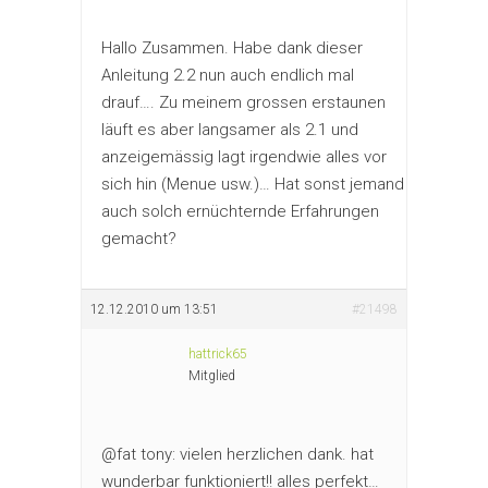
Hallo Zusammen. Habe dank dieser
Anleitung 2.2 nun auch endlich mal
drauf…. Zu meinem grossen erstaunen
läuft es aber langsamer als 2.1 und
anzeigemässig lagt irgendwie alles vor
sich hin (Menue usw.)… Hat sonst jemand
auch solch ernüchternde Erfahrungen
gemacht?
12.12.2010 um 13:51
#21498
hattrick65
Mitglied
@fat tony: vielen herzlichen dank. hat
wunderbar funktioniert!! alles perfekt…