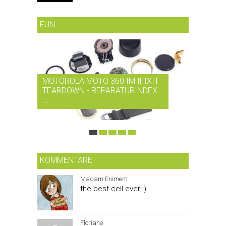
FUN
MOTOROLA MOTO 360 IM IFIXIT
RDIO BI
TEARDOWN - REPARATURINDEX
MUSIK-
...
SMARTPH
KOMMENTARE
Madam Enimem
the best cell ever :)
Floriane