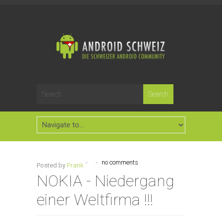
-
-
no comments
Posted by
Frank
NOKIA - Niedergang
einer Weltfirma !!!