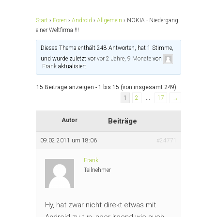
Start
›
Foren
›
Android
›
Allgemein
›
NOKIA - Niedergang
einer Weltfirma !!!
Dieses Thema enthält 248 Antworten, hat 1 Stimme,
und wurde zuletzt vor
vor 2 Jahre, 9 Monate
von
Frank
aktualisiert.
15 Beiträge anzeigen - 1 bis 15 (von insgesamt 249)
1
2
…
17
→
Autor
Beiträge
09.02.2011 um 18:06
#24771
Frank
Teilnehmer
Hy, hat zwar nicht direkt etwas mit
Android zu tun, aber irgend wie auch