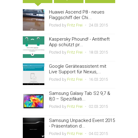
Huawei Ascend P8 - neues
Flaggschiff der Chi...
Posted by
Fritz Frei
-
24.03.2015
Kaspersky Phound! - Antitheft
App schützt pr...
Posted by
Fritz Frei
-
18.03.2015
Google Geräteassistent mit
Live Support für Nexus,...
Posted by
Fritz Frei
-
16.03.2015
Samsung Galaxy Tab S2 9,7 &
8,0 – Spezifikati...
Posted by
Fritz Frei
-
02.03.2015
Samsung Unpacked Event 2015
- Präsentation d...
Posted by
Fritz Frei
-
04.02.2015