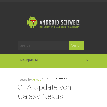
-
-
no comments
Posted by
Artego
OTA Update von
Galaxy Nexus