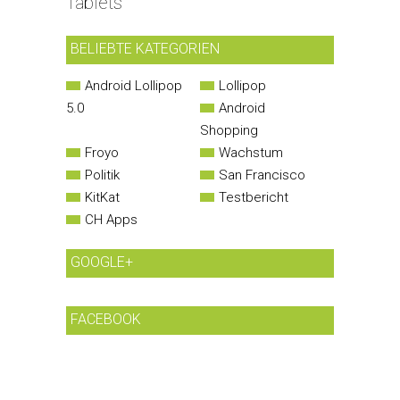
Tablets
BELIEBTE KATEGORIEN
Android Lollipop
Lollipop
5.0
Android
Shopping
Froyo
Wachstum
Politik
San Francisco
KitKat
Testbericht
CH Apps
GOOGLE+
FACEBOOK