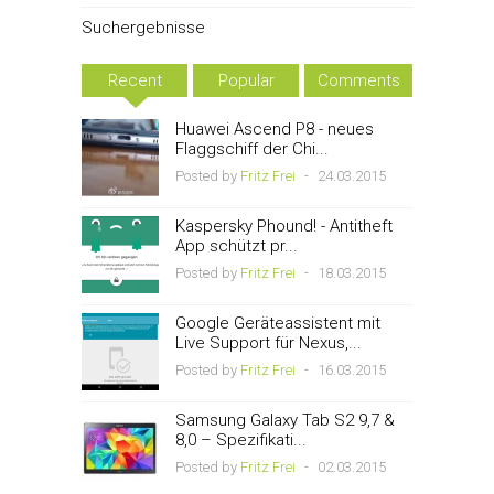
Suchergebnisse
Recent
Popular
Comments
Huawei Ascend P8 - neues
Flaggschiff der Chi...
Posted by
Fritz Frei
-
24.03.2015
Kaspersky Phound! - Antitheft
App schützt pr...
Posted by
Fritz Frei
-
18.03.2015
Google Geräteassistent mit
Live Support für Nexus,...
Posted by
Fritz Frei
-
16.03.2015
Samsung Galaxy Tab S2 9,7 &
8,0 – Spezifikati...
Posted by
Fritz Frei
-
02.03.2015