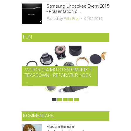
Samsung Unpacked Event 2015
- Präsentation d...
Posted by
Fritz Frei
-
04.02.2015
FUN
MOTOROLA MOTO 360 IM IFIXIT
RDIO BI
TEARDOWN - REPARATURINDEX
MUSIK-
...
SMARTPH
KOMMENTARE
Madam Enimem