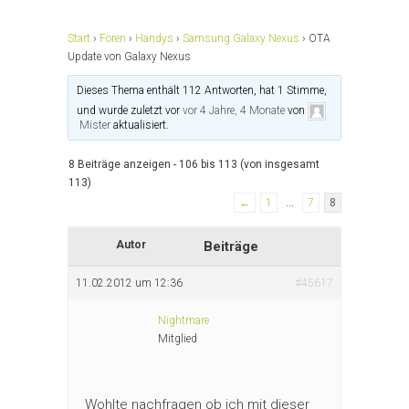
Start
›
Foren
›
Handys
›
Samsung Galaxy Nexus
›
OTA
Update von Galaxy Nexus
Dieses Thema enthält 112 Antworten, hat 1 Stimme,
und wurde zuletzt vor
vor 4 Jahre, 4 Monate
von
Mister
aktualisiert.
8 Beiträge anzeigen - 106 bis 113 (von insgesamt
113)
←
1
…
7
8
Autor
Beiträge
11.02.2012 um 12:36
#45617
Nightmare
Mitglied
Wohlte nachfragen ob ich mit dieser