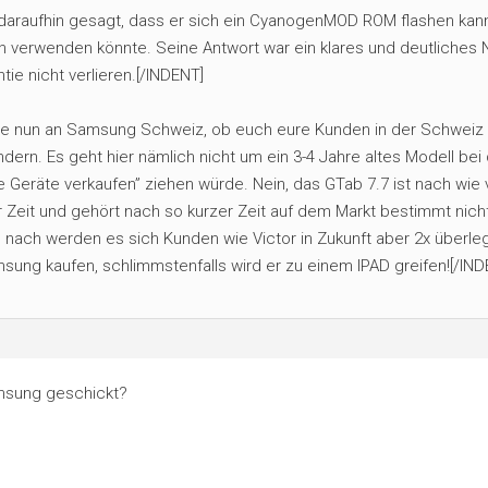
h daraufhin gesagt, dass er sich ein CyanogenMOD ROM flashen kan
h verwenden könnte. Seine Antwort war ein klares und deutliches N
ie nicht verlieren.[/INDENT]
ge nun an Samsung Schweiz, ob euch eure Kunden in der Schweiz
ndern. Es geht hier nämlich nicht um ein 3-4 Jahre altes Modell be
 Geräte verkaufen” ziehen würde. Nein, das GTab 7.7 ist nach wie 
r Zeit und gehört nach so kurzer Zeit auf dem Markt bestimmt nich
 nach werden es sich Kunden wie Victor in Zukunft aber 2x überle
sung kaufen, schlimmstenfalls wird er zu einem IPAD greifen![/IND
amsung geschickt?