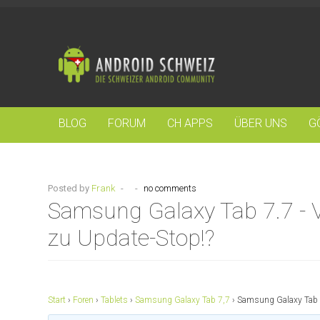
BLOG
FORUM
CH APPS
ÜBER UNS
G
Posted by
Frank
-
-
no comments
Samsung Galaxy Tab 7.7 - V
zu Update-Stop!?
Start
›
Foren
›
Tablets
›
Samsung Galaxy Tab 7,7
›
Samsung Galaxy Tab 7.