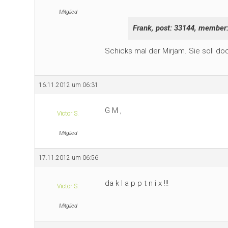
Mitglied
Frank, post: 33144, member:
Schicks mal der Mirjam. Sie soll d
16.11.2012 um 06:31
G M ,
Victor S.
Mitglied
17.11.2012 um 06:56
da k l a p p t n i x !!!
Victor S.
Mitglied