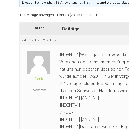
Dieses Thema enthält 12 Antworten, hat 1 Stimme, und wurde zuletzt 
13 Beiträge anzeigen - 1 bis 13 (von insgesamt 13)
Autor
Beiträge
29.10.2012 um 20:53
[INDENT=1]Wie ihr ja sicher wisst k
Versionen geht sein eigenes Süppch
hat uns nun gebeten über seinen Fa
wurde auf der IFA2011 in Berlin vorge
Frank
7.7 verfügte als erstes Samsung Ta
Teilnehmer
diversen Schweizer Händlern zwisc
[INDENT=1] [/INDENT]
[INDENT=1]
[/INDENT]
[INDENT=1] [/INDENT]
[INDENT=1]Das Tablet wurde zu Begi