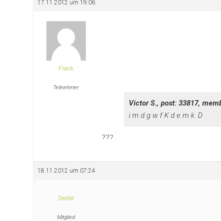
17.11.2012 um 19:06
Frank
Teilnehmer
Victor S., post: 33817, mem
i m d g w f K d e m k. D
???
18.11.2012 um 07:24
Dexter
Mitglied