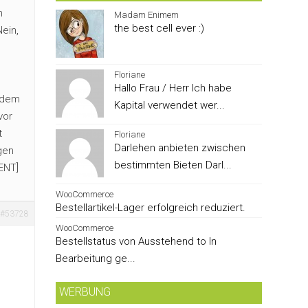
n
Madam Enimem
the best cell ever :)
ein,
Floriane
Hallo Frau / Herr Ich habe
i dem
Kapital verwendet wer...
vor
t
Floriane
Darlehen anbieten zwischen
gen
bestimmten Bieten Darl...
ENT]
WooCommerce
Bestellartikel-Lager erfolgreich reduziert.
#53728
WooCommerce
Bestellstatus von Ausstehend to In
Bearbeitung ge...
WERBUNG