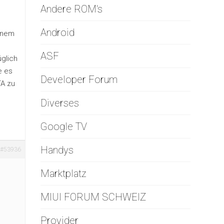
Andere ROM's
Android
einem
ASF
glich
e es
Developer Forum
TA zu
Diverses
Google TV
Handys
#53936
Marktplatz
MIUI FORUM SCHWEIZ
Provider