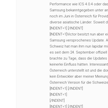
Performance wie ICS 4.0.4 oder das
Samsung bekanntgegeben unter ande
noch im Juni in Österreich für Provi
diverse asiatische Länder. Soweit di
[INDENT=1] [/INDENT]
[INDENT=1]Victor besitzt nun aber e
Samsung versprochenes Update. Au
Schweiz hat man ihm nun lapidar mit
es seit dem 24. September offiziell
brachte zu Tage, dass die Updates 
keinerlei Einfluss hätten. Interess
Österreich unterstellt ist und die d
kein Entwickler aber meiner Meinu
Österreich Version für die Schweiz
[INDENT=1] [/INDENT]
[INDENT=1]
[/INDENT]
[INDENT=1] [/INDENT]