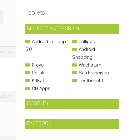
Tablets
BELIEBTE KATEGORIEN
Android Lollipop
Lollipop
5.0
Android
#54324
Shopping
Froyo
Wachstum
Politik
San Francisco
KitKat
Testbericht
CH Apps
#54401
GOOGLE+
FACEBOOK