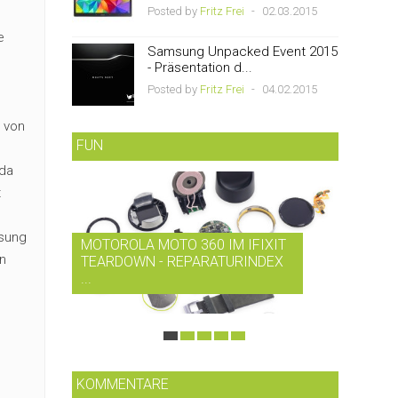
Posted by
Fritz Frei
-
02.03.2015
e
Samsung Unpacked Event 2015
- Präsentation d...
Posted by
Fritz Frei
-
04.02.2015
n von
FUN
 da
t
msung
MOTOROLA MOTO 360 IM IFIXIT
RDIO B
in
TEARDOWN - REPARATURINDEX
MUSIK-
...
SMARTP
KOMMENTARE