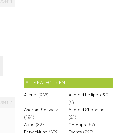
#54411
ALLE KATEGORIEN
Allerlei
(938)
Android Lollipop 5.0
(9)
#54415
Android Schweiz
Android Shopping
(194)
(21)
Apps
(327)
CH Apps
(67)
Entwicklung
(359)
Events
(227)