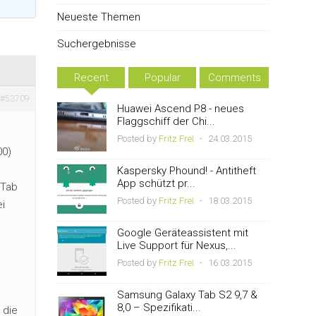
Neueste Themen
Suchergebnisse
Recent
Popular
Comments
#53709
Huawei Ascend P8 - neues
Flaggschiff der Chi...
Posted by
Fritz Frei
-
24.03.2015
00)
Kaspersky Phound! - Antitheft
App schützt pr...
GTab
Posted by
Fritz Frei
-
18.03.2015
i
Google Geräteassistent mit
Live Support für Nexus,...
Posted by
Fritz Frei
-
16.03.2015
Samsung Galaxy Tab S2 9,7 &
8,0 – Spezifikati...
 die