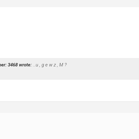
ber: 3468 wrote:
…u , g e w z , M ?