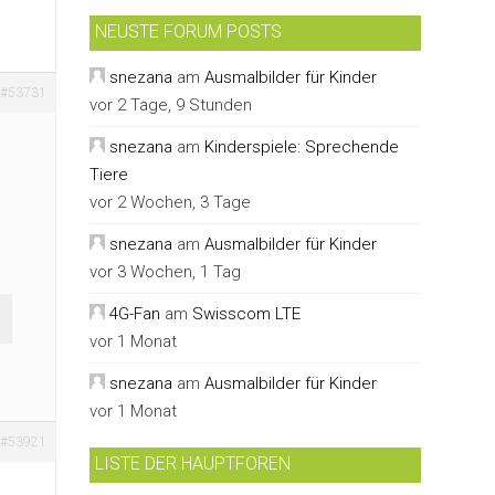
NEUSTE FORUM POSTS
snezana
am
Ausmalbilder für Kinder
#53731
vor 2 Tage, 9 Stunden
snezana
am
Kinderspiele: Sprechende
Tiere
vor 2 Wochen, 3 Tage
snezana
am
Ausmalbilder für Kinder
vor 3 Wochen, 1 Tag
4G-Fan
am
Swisscom LTE
vor 1 Monat
snezana
am
Ausmalbilder für Kinder
vor 1 Monat
#53921
LISTE DER HAUPTFOREN