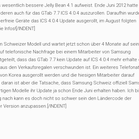
 wesentlich bessere Jelly Bean 4.1 aufweist. Ende Juni 2012 hatte
ren auch für das GTab 7.7 ICS 4.0.4 auszurollen. Daraufhin wurd
derfreie Geräte das ICS 4.0.4 Update ausgerollt, im August folgten
e Infos![/INDENT]
in Schweizer Modell und wartet jetzt schon über 4 Monate auf sei
f telefonische Nachfrage bei einem Mitarbeiter von Samsung
geteilt, dass das GTab 7.7 kein Update auf ICS 4.0.4 mehr erhalte
 aus den Verkaufsregalen verschwunden ist. Ein weiteres Telefona
von Korea ausgerollt werden und die hiesigen Mitarbeiter darauf
ant daran ist aber die Tatsache, dass Samsung Schweiz offiziell Sa
ortigen Modelle ihr Update ja schon Ende Juni erhalten haben. Ich b
ng nach kann es doch nicht so schwer sein den Ländercode der
er Version anzupassen.[/INDENT]