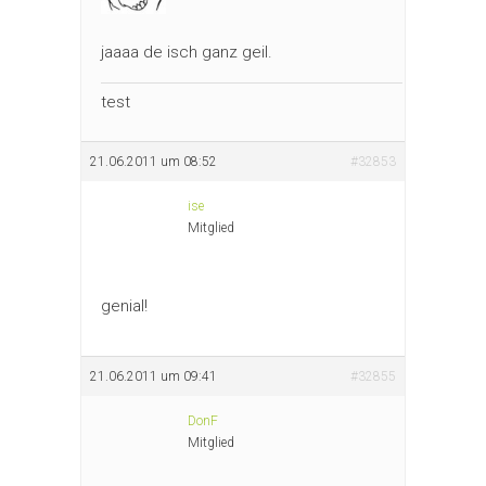
jaaaa de isch ganz geil.
test
21.06.2011 um 08:52
#32853
ise
Mitglied
genial!
21.06.2011 um 09:41
#32855
DonF
Mitglied