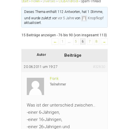
Start
›
Foren
›
Diverses
›
ClubAndroid
›
Spam-Thread
Dieses Thema enthält 112 Antworten, hat 1 Stimme,
und wurde zuletzt vor
vor 5 Jahre
von
Knopfkopf
aktualisiert.
15 Beiträge anzeigen - 76 bis 90 (von insgesamt 113)
←
1
…
5
6
7
8
→
Autor
Beiträge
20.06.2011 um 19:27
#32830
Frank
Teilnehmer
Was ist der unterschied zwischen…
-einer 6-Jährigen,
-einer 16-Jährigen,
-einer 26-Jährigen und