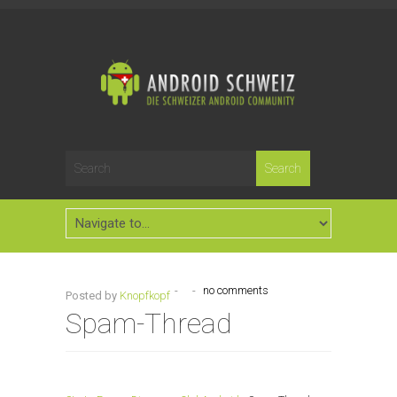
-
-
no comments
Posted by
Knopfkopf
Spam-Thread