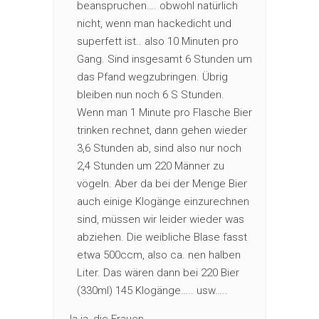
beanspruchen…. obwohl natürlich
nicht, wenn man hackedicht und
superfett ist.. also 10 Minuten pro
Gang. Sind insgesamt 6 Stunden um
das Pfand wegzubringen. Übrig
bleiben nun noch 6 S Stunden.
Wenn man 1 Minute pro Flasche Bier
trinken rechnet, dann gehen wieder
3,6 Stunden ab, sind also nur noch
2,4 Stunden um 220 Männer zu
vögeln. Aber da bei der Menge Bier
auch einige Klogänge einzurechnen
sind, müssen wir leider wieder was
abziehen. Die weibliche Blase fasst
etwa 500ccm, also ca. nen halben
Liter. Das wären dann bei 220 Bier
(330ml) 145 Klogänge….. usw…..
Ja ja, die Frauen.