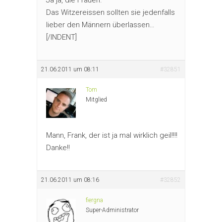
Das Witzereissen sollten sie jedenfalls
lieber den Männern überlassen…
[/INDENT]
21.06.2011 um 08:11
#32851
Tom
Mitglied
Mann, Frank, der ist ja mal wirklich geil!!!!
Danke!!
21.06.2011 um 08:16
#32852
fiergna
Super-Administrator