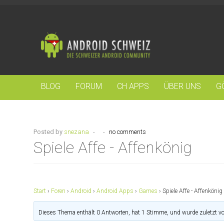
BLOG
FORUM
CH APPS
ÜBER UNS
G
Posted by
snezana
-
-
no comments
Spiele Affe - Affenkönig
Start
›
Foren
›
Android
›
Android Apps
›
Games
›
Spiele Affe - Affenkönig
Dieses Thema enthält 0 Antworten, hat 1 Stimme, und wurde zuletzt v