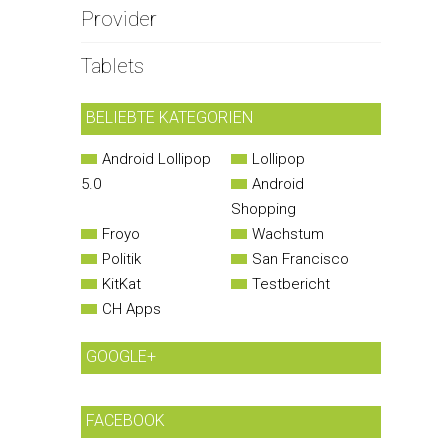
Provider
Tablets
BELIEBTE KATEGORIEN
Android Lollipop
Lollipop
5.0
Android
Shopping
Froyo
Wachstum
Politik
San Francisco
KitKat
Testbericht
CH Apps
GOOGLE+
FACEBOOK