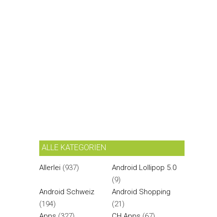
ALLE KATEGORIEN
Allerlei
(937)
Android Lollipop 5.0
(9)
Android Schweiz
Android Shopping
(194)
(21)
Apps
(327)
CH Apps
(67)