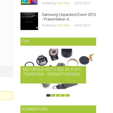
Posted by
Fritz Frei
-
02.03.2015
Samsung Unpacked Event 2015
- Präsentation d...
Posted by
Fritz Frei
-
04.02.2015
FUN
MOTOROLA MOTO 360 IM IFIXIT
RDIO B
TEARDOWN - REPARATURINDEX
MUSIK-
...
SMARTP
KOMMENTARE