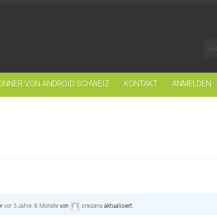
ÖNNER VON ANDROID SCHWEIZ
KONTAKT
ANMELDEN
or
vor 3 Jahre, 8 Monate
von
snezana
aktualisiert.