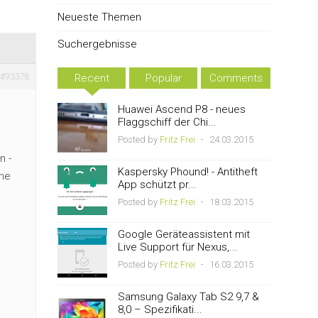
Neueste Themen
Suchergebnisse
#93378
Recent
Popular
Comments
Huawei Ascend P8 - neues
Flaggschiff der Chi...
Posted by
Fritz Frei
-
24.03.2015
n -
Kaspersky Phound! - Antitheft
ane
App schützt pr...
Posted by
Fritz Frei
-
18.03.2015
Google Geräteassistent mit
Live Support für Nexus,...
Posted by
Fritz Frei
-
16.03.2015
Samsung Galaxy Tab S2 9,7 &
8,0 – Spezifikati...