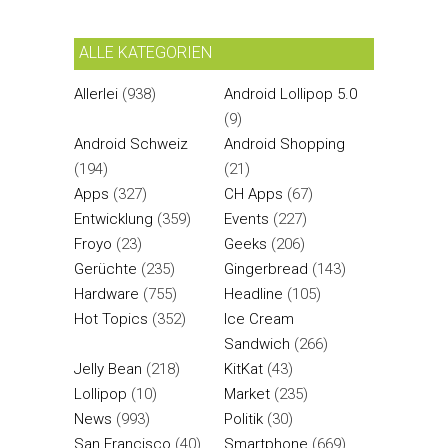
ALLE KATEGORIEN
Allerlei
(938)
Android Lollipop 5.0
(9)
Android Schweiz
Android Shopping
(194)
(21)
Apps
(327)
CH Apps
(67)
Entwicklung
(359)
Events
(227)
Froyo
(23)
Geeks
(206)
Gerüchte
(235)
Gingerbread
(143)
Hardware
(755)
Headline
(105)
Hot Topics
(352)
Ice Cream
Sandwich
(266)
Jelly Bean
(218)
KitKat
(43)
Lollipop
(10)
Market
(235)
News
(993)
Politik
(30)
San Francisco
(40)
Smartphone
(669)