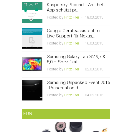
Kaspersky Phound! - Antitheft
App schützt pr...
Posted by
Fritz Frei
-
18.03.2015
Google Geräteassistent mit
Live Support für Nexus,...
Posted by
Fritz Frei
-
16.03.2015
Samsung Galaxy Tab S2 9,7 &
8,0 – Spezifikati...
Posted by
Fritz Frei
-
02.03.2015
Samsung Unpacked Event 2015
- Präsentation d...
Posted by
Fritz Frei
-
04.02.2015
FUN