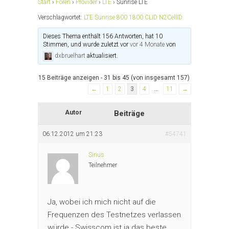
Start
›
Foren
›
Provider
›
LTE
›
Sunrise LTE
Verschlagwortet:
LTE Sunrise 800 1800 CLID N2CellID
Dieses Thema enthält 156 Antworten, hat 10
Stimmen, und wurde zuletzt vor
vor 4 Monate
von
dxbruelhart
aktualisiert.
15 Beiträge anzeigen - 31 bis 45 (von insgesamt 157)
←
1
2
3
4
…
11
→
Autor
Beiträge
06.12.2012 um 21:23
#54741
Sirius
Teilnehmer
Ja, wobei ich mich nicht auf die
Frequenzen des Testnetzes verlassen
würde - Swisscom ist ja das beste