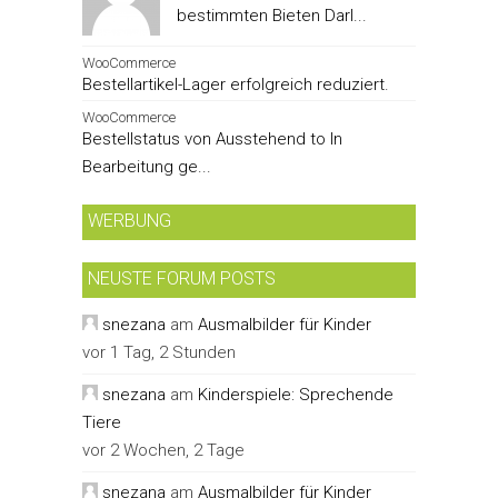
bestimmten Bieten Darl...
WooCommerce
Bestellartikel-Lager erfolgreich reduziert.
WooCommerce
Bestellstatus von Ausstehend to In
Bearbeitung ge...
WERBUNG
NEUSTE FORUM POSTS
snezana
am
Ausmalbilder für Kinder
vor 1 Tag, 2 Stunden
snezana
am
Kinderspiele: Sprechende
Tiere
vor 2 Wochen, 2 Tage
snezana
am
Ausmalbilder für Kinder