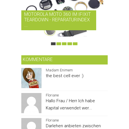
MOTOROLA MOTO 360 IM IFIXIT
RDIO BI
TEARDOWN - REPARATURINDEX
MUSIK-
...
SMARTPH
KOMMENTARE
Madam Enimem
the best cell ever :)
Floriane
Hallo Frau / Herr Ich habe
Kapital verwendet wer...
Floriane
Darlehen anbieten zwischen