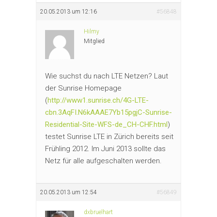
20.05.2013 um 12:16
#56848
Hilmy
Mitglied
Wie suchst du nach LTE Netzen? Laut
der Sunrise Homepage
(
http://www1.sunrise.ch/4G-LTE-
cbn.3AqFI.N6kAAAE7Yb15pgjC-Sunrise-
Residential-Site-WFS-de_CH-CHF.html
)
testet Sunrise LTE in Zürich bereits seit
Frühling 2012. Im Juni 2013 sollte das
Netz für alle aufgeschalten werden.
20.05.2013 um 12:54
#56849
dxbruelhart