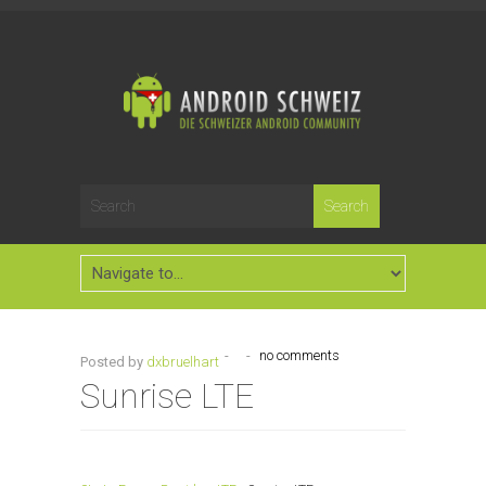
-
-
no comments
Posted by
dxbruelhart
Sunrise LTE