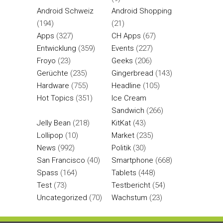
Android Schweiz
Android Shopping
(194)
(21)
Apps
(327)
CH Apps
(67)
Entwicklung
(359)
Events
(227)
Froyo
(23)
Geeks
(206)
Gerüchte
(235)
Gingerbread
(143)
Hardware
(755)
Headline
(105)
Hot Topics
(351)
Ice Cream
Sandwich
(266)
Jelly Bean
(218)
KitKat
(43)
Lollipop
(10)
Market
(235)
News
(992)
Politik
(30)
San Francisco
(40)
Smartphone
(668)
Spass
(164)
Tablets
(448)
Test
(73)
Testbericht
(54)
Uncategorized
(70)
Wachstum
(23)