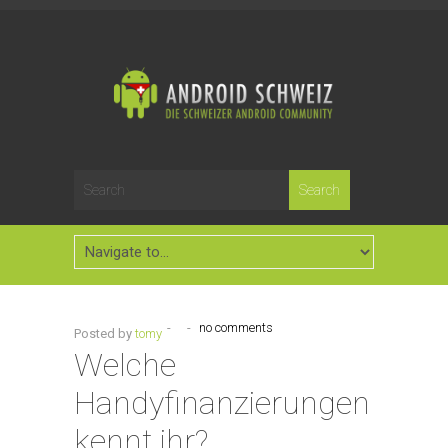
-
-
no comments
Posted by
tomy
Welche
Handyfinanzierungen
kennt ihr?