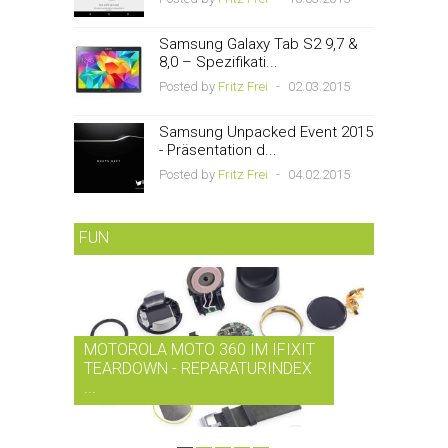
Samsung Galaxy Tab S2 9,7 &
8,0 – Spezifikati...
Posted by
Fritz Frei
-
02.03.2015
Samsung Unpacked Event 2015
- Präsentation d...
Posted by
Fritz Frei
-
04.02.2015
FUN
MOTOROLA MOTO 360 IM IFIXIT
RDIO BI
TEARDOWN - REPARATURINDEX
MUSIK-
...
SMARTPH