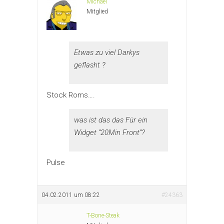
Michael
Mitglied
Etwas zu viel Darkys
geflasht ?
Stock Roms….
was ist das das Für ein
Widget “20Min Front”?
Pulse
04.02.2011 um 08:22
#24363
T-Bone-Steak