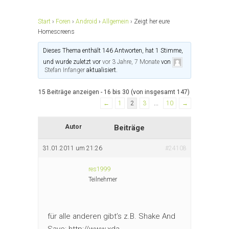
Start
›
Foren
›
Android
›
Allgemein
›
Zeigt her eure
Homescreens
Dieses Thema enthält 146 Antworten, hat 1 Stimme,
und wurde zuletzt vor
vor 3 Jahre, 7 Monate
von
Stefan Infanger
aktualisiert.
15 Beiträge anzeigen - 16 bis 30 (von insgesamt 147)
←
1
2
3
…
10
→
Autor
Beiträge
31.01.2011 um 21:26
#24108
res1999
Teilnehmer
für alle anderen gibt’s z.B. Shake And
Save: http://www.xda-