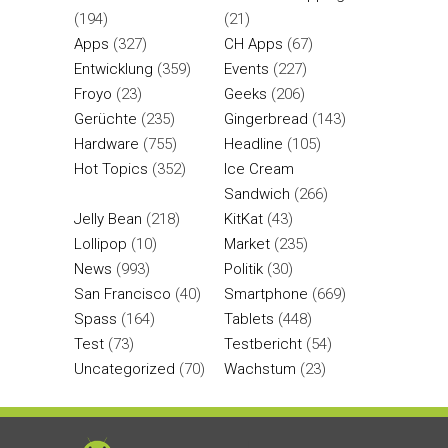
(194)
(21)
Apps
(327)
CH Apps
(67)
Entwicklung
(359)
Events
(227)
Froyo
(23)
Geeks
(206)
Gerüchte
(235)
Gingerbread
(143)
Hardware
(755)
Headline
(105)
Hot Topics
(352)
Ice Cream
Sandwich
(266)
Jelly Bean
(218)
KitKat
(43)
Lollipop
(10)
Market
(235)
News
(993)
Politik
(30)
San Francisco
(40)
Smartphone
(669)
Spass
(164)
Tablets
(448)
Test
(73)
Testbericht
(54)
Uncategorized
(70)
Wachstum
(23)