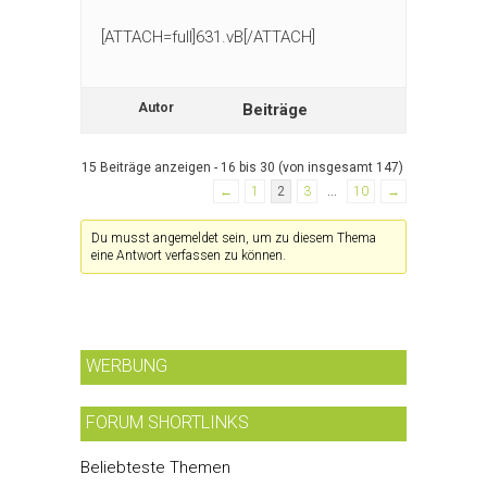
[ATTACH=full]631.vB[/ATTACH]
Autor
Beiträge
15 Beiträge anzeigen - 16 bis 30 (von insgesamt 147)
←
1
2
3
…
10
→
Du musst angemeldet sein, um zu diesem Thema
eine Antwort verfassen zu können.
WERBUNG
FORUM SHORTLINKS
Beliebteste Themen