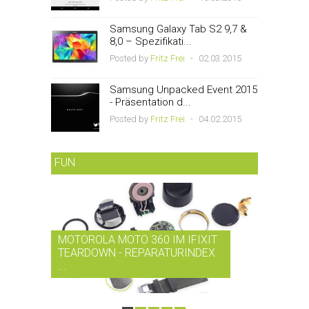
Samsung Galaxy Tab S2 9,7 &
8,0 – Spezifikati...
Posted by
Fritz Frei
-
02.03.2015
Samsung Unpacked Event 2015
- Präsentation d...
Posted by
Fritz Frei
-
04.02.2015
FUN
MOTOROLA MOTO 360 IM IFIXIT
RDIO BI
TEARDOWN - REPARATURINDEX
MUSIK-
...
SMARTPH