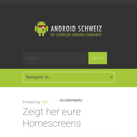
-
-
no comments
Posted by
Tom
Zeigt her eure
Homescreens