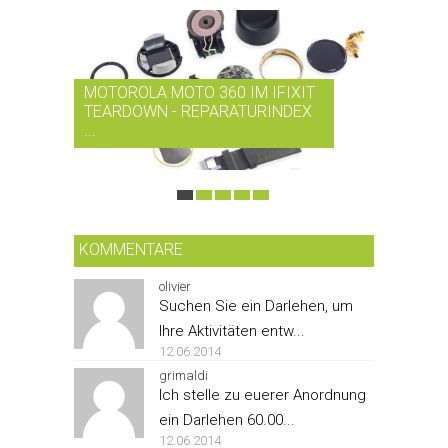
MOTOROLA MOTO 360 IM IFIXIT
RDIO BI
TEARDOWN - REPARATURINDEX
MUSIK-
...
SMARTPH
KOMMENTARE
olivier
Suchen Sie ein Darlehen, um
Ihre Aktivitäten entw...
12.06.2014
grimaldi
Ich stelle zu euerer Anordnung
ein Darlehen 60.00...
12.06.2014