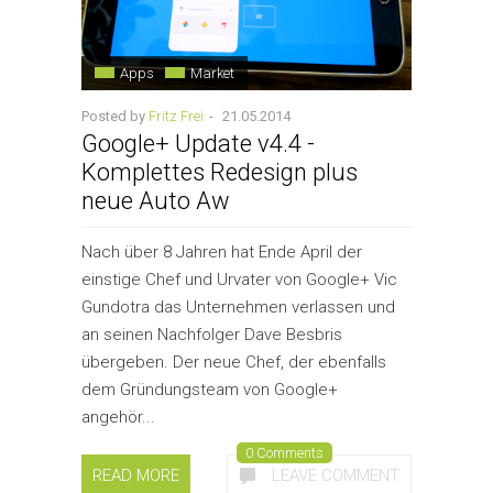
Apps
Market
Posted by
Fritz Frei
-
21.05.2014
Google+ Update v4.4 -
Komplettes Redesign plus
neue Auto Aw
Nach über 8 Jahren hat Ende April der
einstige Chef und Urvater von Google+ Vic
Gundotra das Unternehmen verlassen und
an seinen Nachfolger Dave Besbris
übergeben. Der neue Chef, der ebenfalls
dem Gründungsteam von Google+
angehör...
0 Comments
READ MORE
LEAVE COMMENT