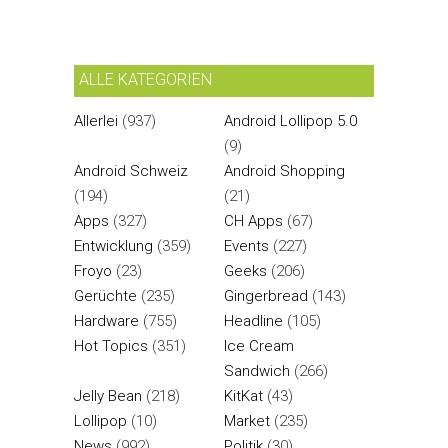
ALLE KATEGORIEN
Allerlei
(937)
Android Lollipop 5.0
(9)
Android Schweiz
Android Shopping
(194)
(21)
Apps
(327)
CH Apps
(67)
Entwicklung
(359)
Events
(227)
Froyo
(23)
Geeks
(206)
Gerüchte
(235)
Gingerbread
(143)
Hardware
(755)
Headline
(105)
Hot Topics
(351)
Ice Cream
Sandwich
(266)
Jelly Bean
(218)
KitKat
(43)
Lollipop
(10)
Market
(235)
News
(992)
Politik
(30)