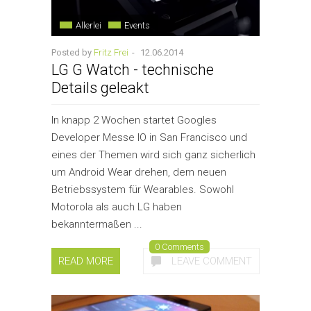
Allerlei
Events
Posted by
Fritz Frei
-
12.06.2014
LG G Watch - technische
Details geleakt
In knapp 2 Wochen startet Googles
Developer Messe IO in San Francisco und
eines der Themen wird sich ganz sicherlich
um Android Wear drehen, dem neuen
Betriebssystem für Wearables. Sowohl
Motorola als auch LG haben
bekanntermaßen ...
0 Comments
READ MORE
LEAVE COMMENT