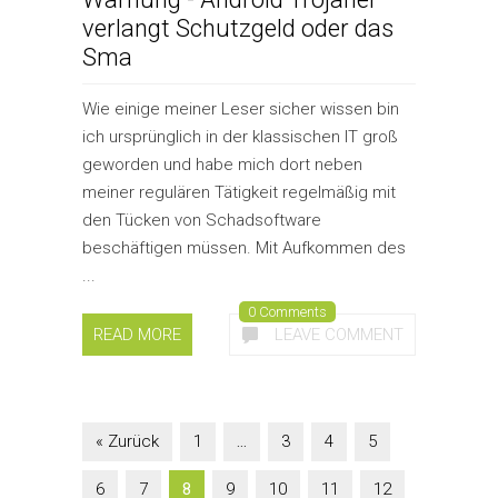
verlangt Schutzgeld oder das
Sma
Wie einige meiner Leser sicher wissen bin
ich ursprünglich in der klassischen IT groß
geworden und habe mich dort neben
meiner regulären Tätigkeit regelmäßig mit
den Tücken von Schadsoftware
beschäftigen müssen. Mit Aufkommen des
...
0 Comments
READ MORE
LEAVE COMMENT
« Zurück
1
…
3
4
5
6
7
8
9
10
11
12