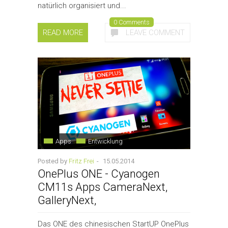
natürlich organisiert und...
0 Comments
READ MORE
LEAVE COMMENT
Apps
Entwicklung
Posted by
Fritz Frei
-
15.05.2014
OnePlus ONE - Cyanogen
CM11s Apps CameraNext,
GalleryNext,
Das ONE des chinesischen StartUP OnePlus