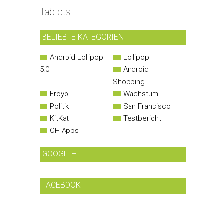
Tablets
BELIEBTE KATEGORIEN
Android Lollipop
Lollipop
5.0
Android
Shopping
Froyo
Wachstum
Politik
San Francisco
KitKat
Testbericht
CH Apps
GOOGLE+
FACEBOOK