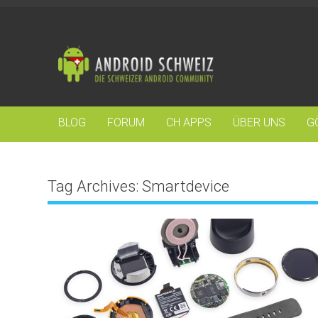
BLOG
FORUM
CH APPS
ÜBER UNS
G
Tag Archives:
Smartdevice