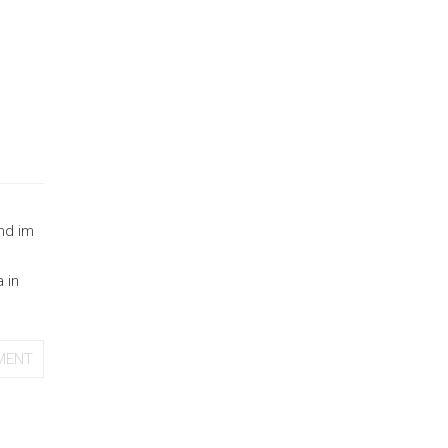
nd im
 in
MENT