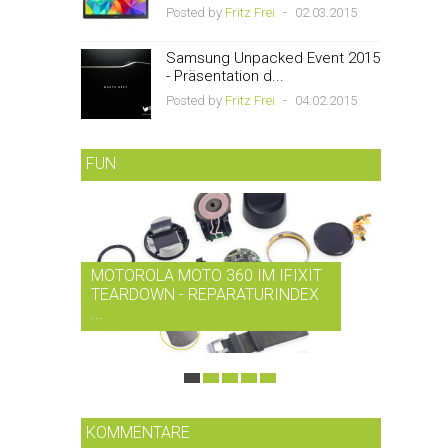
Posted by
Fritz Frei
-
02.03.2015
Samsung Unpacked Event 2015
- Präsentation d...
Posted by
Fritz Frei
-
04.02.2015
FUN
MOTOROLA MOTO 360 IM IFIXIT
RDIO B
TEARDOWN - REPARATURINDEX
MUSIK-
...
SMARTP
KOMMENTARE