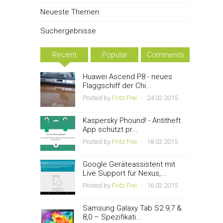
Neueste Themen
Suchergebnisse
Recent
Popular
Comments
Huawei Ascend P8 - neues
Flaggschiff der Chi...
Posted by
Fritz Frei
-
24.03.2015
Kaspersky Phound! - Antitheft
App schützt pr...
Posted by
Fritz Frei
-
18.03.2015
Google Geräteassistent mit
Live Support für Nexus,...
Posted by
Fritz Frei
-
16.03.2015
Samsung Galaxy Tab S2 9,7 &
8,0 – Spezifikati...