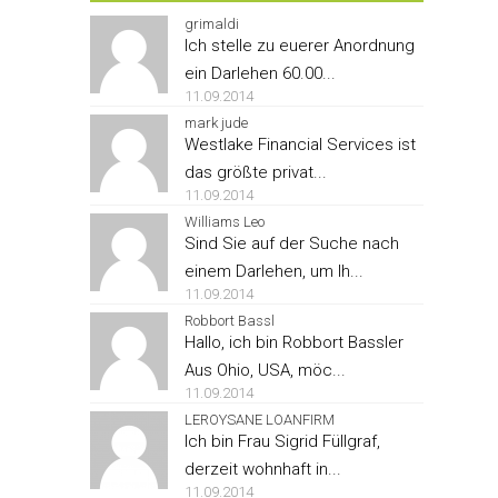
grimaldi
Ich stelle zu euerer Anordnung
ein Darlehen 60.00...
11.09.2014
mark jude
Westlake Financial Services ist
das größte privat...
11.09.2014
Williams Leo
Sind Sie auf der Suche nach
einem Darlehen, um Ih...
11.09.2014
Robbort Bassl
Hallo, ich bin Robbort Bassler
Aus Ohio, USA, möc...
11.09.2014
LEROYSANE LOANFIRM
Ich bin Frau Sigrid Füllgraf,
derzeit wohnhaft in...
11.09.2014