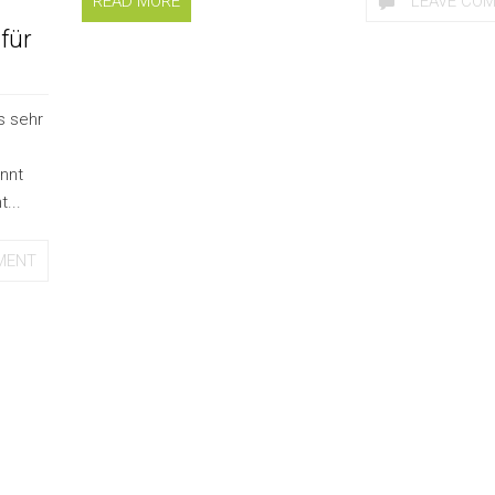
READ MORE
LEAVE CO
für
s sehr
annt
...
MENT