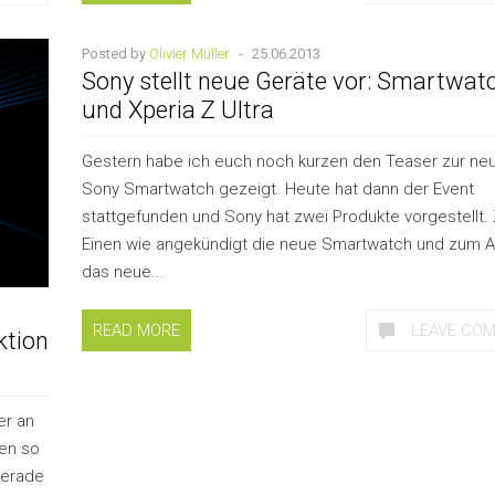
Posted by
Olivier Müller
-
25.06.2013
Sony stellt neue Geräte vor: Smartwat
und Xperia Z Ultra
Gestern habe ich euch noch kurzen den Teaser zur ne
Sony Smartwatch gezeigt. Heute hat dann der Event
stattgefunden und Sony hat zwei Produkte vorgestellt.
Einen wie angekündigt die neue Smartwatch und zum 
das neue...
READ MORE
LEAVE CO
ktion
er an
men so
gerade