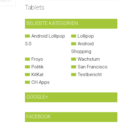
MMENT
Tablets
BELIEBTE KATEGORIEN
Android Lollipop
Lollipop
5.0
Android
Shopping
Froyo
Wachstum
Politik
San Francisco
KitKat
Testbericht
CH Apps
GOOGLE+
FACEBOOK