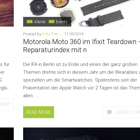
Allerlei
Events
Posted by
Fritz Frei
-
11.09.2014
Motorola Moto 360 im Ifixit Teardown 
Reparaturindex mit n
s für
Die IFA in Berlin ist zu Ende und eines der ganz großen
der
Themen drehte sich in diesem Jahr um die Wearables 
G
speziellen um die Smartwatches. Spätestens seit der
glü...
Präsentation der Apple Watch vor 2 Tagen ist das Them
allen ...
MENT
READ MORE
LEAVE CO