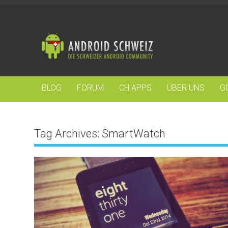
BLOG
FORUM
CH APPS
ÜBER UNS
G
Tag Archives:
SmartWatch