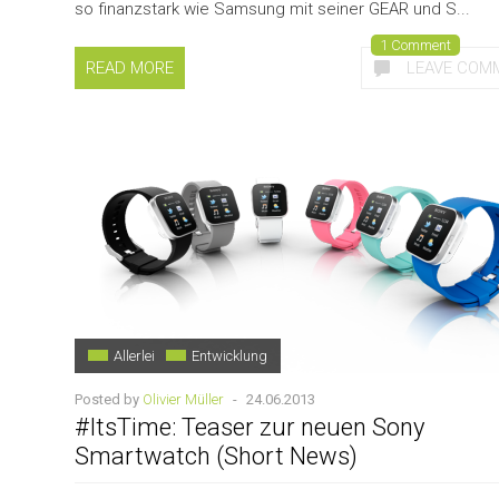
so finanzstark wie Samsung mit seiner GEAR und S...
1 Comment
READ MORE
LEAVE COM
Allerlei
Entwicklung
Posted by
Olivier Müller
-
24.06.2013
#ItsTime: Teaser zur neuen Sony
Smartwatch (Short News)