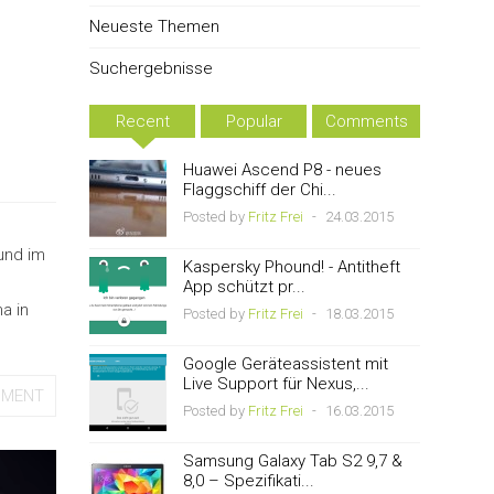
Neueste Themen
Suchergebnisse
Recent
Popular
Comments
-
Huawei Ascend P8 - neues
Flaggschiff der Chi...
Posted by
Fritz Frei
-
24.03.2015
und im
Kaspersky Phound! - Antitheft
App schützt pr...
a in
Posted by
Fritz Frei
-
18.03.2015
Google Geräteassistent mit
Live Support für Nexus,...
MMENT
Posted by
Fritz Frei
-
16.03.2015
Samsung Galaxy Tab S2 9,7 &
8,0 – Spezifikati...