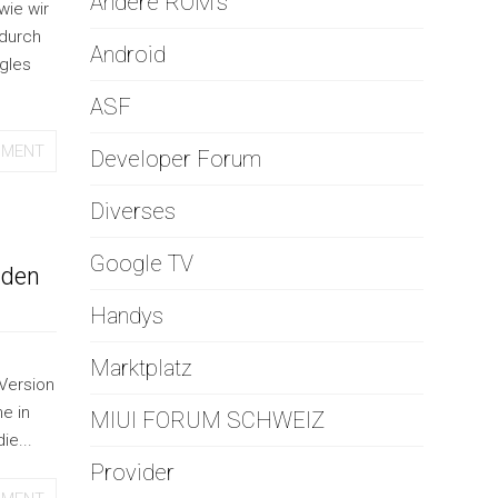
Andere ROM's
wie wir
 durch
Android
gles
ASF
MMENT
Developer Forum
Diverses
Google TV
 den
Handys
Marktplatz
Version
e in
MIUI FORUM SCHWEIZ
ie...
Provider