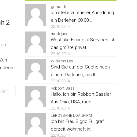
grimaldi
Ich stelle zu euerer Anordnung
ein Darlehen 60.00...
ch 2
22.10.2014
mark jude
Westlake Financial Services ist
uen
das größte privat...
22.10.2014
 Zum
Williams Leo
Sind Sie auf der Suche nach
Anderen
einem Darlehen, um Ih...
22.10.2014
Robbort Bassl
MMENT
Hallo, ich bin Robbort Bassler
Aus Ohio, USA, möc...
22.10.2014
LEROYSANE LOANFIRM
Ich bin Frau Sigrid Füllgraf,
derzeit wohnhaft in...
22.10.2014