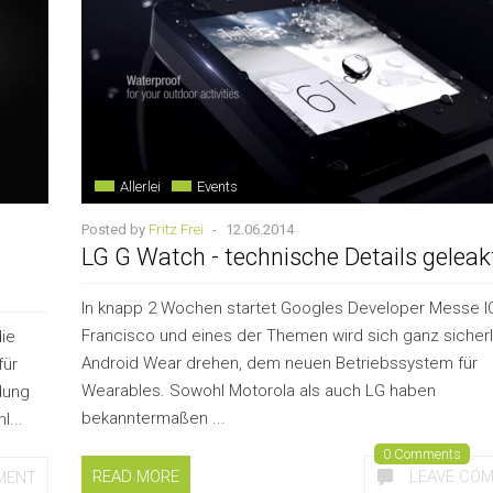
Allerlei
Events
Posted by
Fritz Frei
-
12.06.2014
LG G Watch - technische Details geleak
In knapp 2 Wochen startet Googles Developer Messe IO
Francisco und eines der Themen wird sich ganz sicher
die
Android Wear drehen, dem neuen Betriebssystem für
für
Wearables. Sowohl Motorola als auch LG haben
dung
bekanntermaßen ...
...
0 Comments
READ MORE
LEAVE CO
MENT