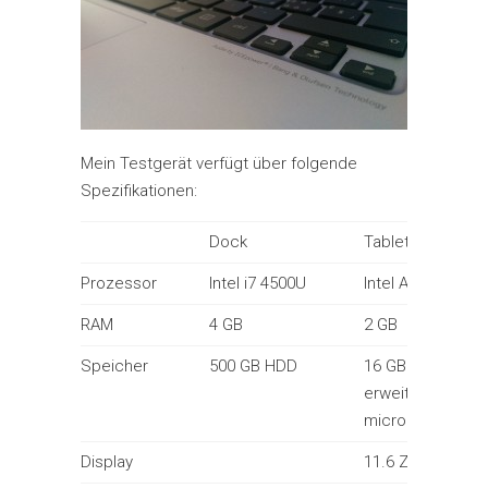
Mein Testgerät verfügt über folgende
Spezifikationen:
Dock
Tablet
Prozessor
Intel i7 4500U
Intel Atom Z2560
RAM
4 GB
2 GB
Speicher
500 GB HDD
16 GB Flash
erweiterbar mitt
microSD-Karte
Display
11.6 Zoll Full HD 