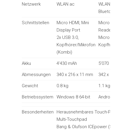
Netzwerk
WLAN ac
WLAN a, g, n /
Bluetooth
Schnittstellen
Micro HDMI, Mini
Micro SD Card
Display Port
Reader
2x USB 3.0,
Micro USB
Kopfhörer/Mikrofon
Kopfhöreranschl
(Kombi)
Akku
4’430 mAh
5’070 mAh
Abmessungen
340 x 216 x 11 mm
342 x 216 x 11.
Gewicht
0.8 kg
1.1 kg
Betriebssystem
Windows 8 64-bit
Android 4.2.2
Besonderheiten
Herausnehmbares Touch-Panel (Table
Multi-Touchpad
Bang & Olufson ICEpower (Sound)