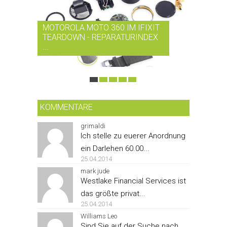
MOTOROLA MOTO 360 IM IFIXIT
RDIO BI
TEARDOWN - REPARATURINDEX
MUSIK-
...
SMARTPH
KOMMENTARE
grimaldi
Ich stelle zu euerer Anordnung
ein Darlehen 60.00...
25.04.2014
mark jude
Westlake Financial Services ist
das größte privat...
25.04.2014
Williams Leo
Sind Sie auf der Suche nach