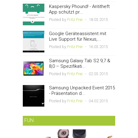
Kaspersky Phound! - Antitheft
App schützt pr...
Posted by
Fritz Frei
-
18.03.2015
Google Geräteassistent mit
Live Support für Nexus,...
Posted by
Fritz Frei
-
16.03.2015
Samsung Galaxy Tab S2 9,7 &
8,0 – Spezifikati...
Posted by
Fritz Frei
-
02.03.2015
Samsung Unpacked Event 2015
- Präsentation d...
Posted by
Fritz Frei
-
04.02.2015
FUN