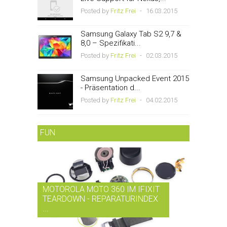
Posted by
Fritz Frei
-
16.03.2015
Samsung Galaxy Tab S2 9,7 &
8,0 – Spezifikati...
Posted by
Fritz Frei
-
02.03.2015
Samsung Unpacked Event 2015
- Präsentation d...
Posted by
Fritz Frei
-
04.02.2015
FUN
MOTOROLA MOTO 360 IM IFIXIT
RDIO BI
TEARDOWN - REPARATURINDEX
MUSIK-
...
SMARTPH