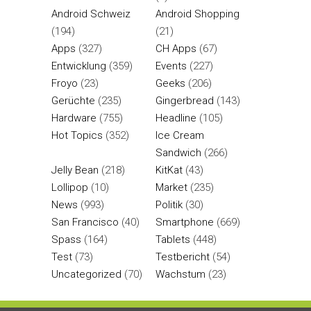
Android Schweiz
Android Shopping
(194)
(21)
Apps
(327)
CH Apps
(67)
Entwicklung
(359)
Events
(227)
Froyo
(23)
Geeks
(206)
Gerüchte
(235)
Gingerbread
(143)
Hardware
(755)
Headline
(105)
Hot Topics
(352)
Ice Cream
Sandwich
(266)
Jelly Bean
(218)
KitKat
(43)
Lollipop
(10)
Market
(235)
News
(993)
Politik
(30)
San Francisco
(40)
Smartphone
(669)
Spass
(164)
Tablets
(448)
Test
(73)
Testbericht
(54)
Uncategorized
(70)
Wachstum
(23)