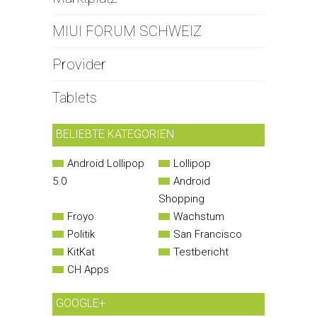
MIUI FORUM SCHWEIZ
Provider
Tablets
BELIEBTE KATEGORIEN
Android Lollipop
Lollipop
5.0
Android
Shopping
Froyo
Wachstum
Politik
San Francisco
KitKat
Testbericht
CH Apps
GOOGLE+