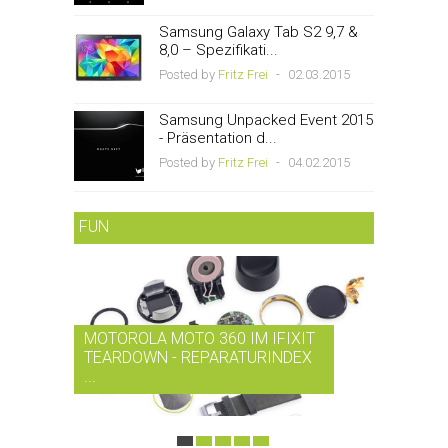
Samsung Galaxy Tab S2 9,7 &
8,0 – Spezifikati...
Posted by
Fritz Frei
-
02.03.2015
Samsung Unpacked Event 2015
- Präsentation d...
Posted by
Fritz Frei
-
04.02.2015
FUN
MOTOROLA MOTO 360 IM IFIXIT
RDIO BI
TEARDOWN - REPARATURINDEX
MUSIK-
...
SMARTPH