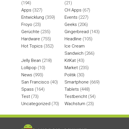
(194)
(21)
Apps
(327)
CH Apps
(67)
Entwicklung
(359)
Events
(227)
Froyo
(23)
Geeks
(206)
Gerüchte
(235)
Gingerbread
(143)
Hardware
(755)
Headline
(105)
Hot Topics
(352)
Ice Cream
Sandwich
(266)
Jelly Bean
(218)
KitKat
(43)
Lollipop
(10)
Market
(235)
News
(993)
Politik
(30)
San Francisco
(40)
Smartphone
(669)
Spass
(164)
Tablets
(448)
Test
(73)
Testbericht
(54)
Uncategorized
(70)
Wachstum
(23)