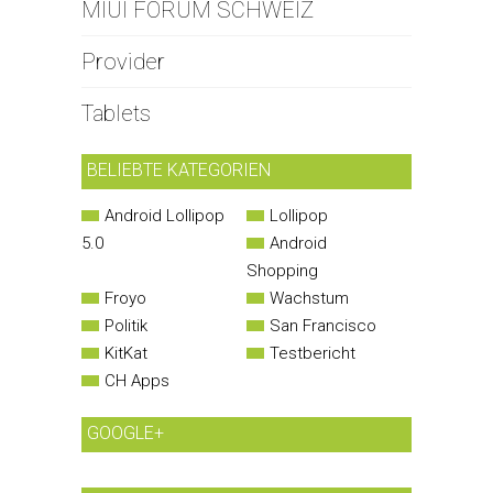
MIUI FORUM SCHWEIZ
Provider
Tablets
BELIEBTE KATEGORIEN
Android Lollipop
Lollipop
5.0
Android
Shopping
Froyo
Wachstum
Politik
San Francisco
KitKat
Testbericht
CH Apps
GOOGLE+