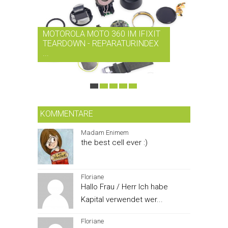
MOTOROLA MOTO 360 IM IFIXIT
RDIO BI
TEARDOWN - REPARATURINDEX
MUSIK-
...
SMARTPH
KOMMENTARE
Madam Enimem
the best cell ever :)
Floriane
Hallo Frau / Herr Ich habe
Kapital verwendet wer...
Floriane