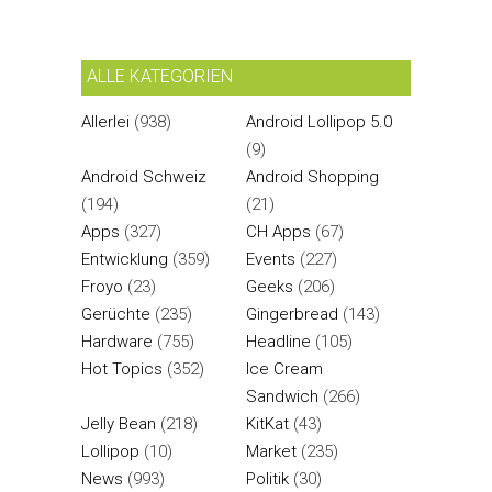
ALLE KATEGORIEN
Allerlei
(938)
Android Lollipop 5.0
(9)
Android Schweiz
Android Shopping
(194)
(21)
Apps
(327)
CH Apps
(67)
Entwicklung
(359)
Events
(227)
Froyo
(23)
Geeks
(206)
Gerüchte
(235)
Gingerbread
(143)
Hardware
(755)
Headline
(105)
Hot Topics
(352)
Ice Cream
Sandwich
(266)
Jelly Bean
(218)
KitKat
(43)
Lollipop
(10)
Market
(235)
News
(993)
Politik
(30)