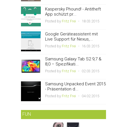
Kaspersky Phound! - Antitheft
App schützt pr...
Posted by
Fritz Frei
-
18.03.2015
Google Geräteassistent mit
Live Support für Nexus,...
Posted by
Fritz Frei
-
16.03.2015
Samsung Galaxy Tab S2 9,7 &
8,0 – Spezifikati...
Posted by
Fritz Frei
-
02.03.2015
Samsung Unpacked Event 2015
- Präsentation d...
Posted by
Fritz Frei
-
04.02.2015
FUN