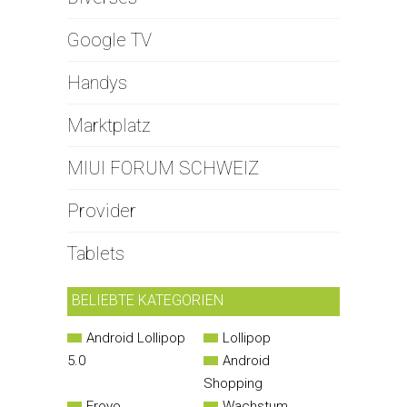
Google TV
Handys
Marktplatz
MIUI FORUM SCHWEIZ
Provider
Tablets
BELIEBTE KATEGORIEN
Android Lollipop
Lollipop
5.0
Android
Shopping
Froyo
Wachstum