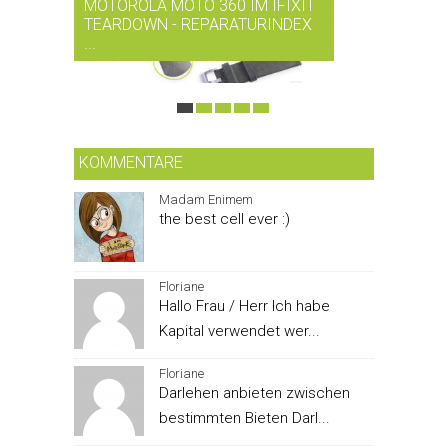
MOTOROLA MOTO 360 IM IFIXIT
RDIO BI
TEARDOWN - REPARATURINDEX
MUSIK-
...
SMARTPH
KOMMENTARE
Madam Enimem
the best cell ever :)
Floriane
Hallo Frau / Herr Ich habe
Kapital verwendet wer...
Floriane
Darlehen anbieten zwischen
bestimmten Bieten Darl...