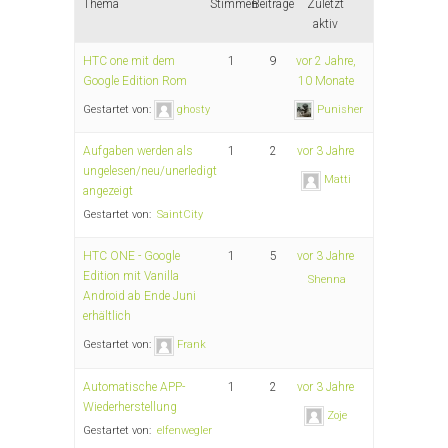
Thema
Stimmen
Beiträge
Zuletzt
aktiv
HTC one mit dem
1
9
vor 2 Jahre,
Google Edition Rom
10 Monate
Gestartet von:
ghosty
Punisher
Aufgaben werden als
1
2
vor 3 Jahre
ungelesen/neu/unerledigt
Matti
angezeigt
Gestartet von:
SaintCity
HTC ONE - Google
1
5
vor 3 Jahre
Edition mit Vanilla
Shenna
Android ab Ende Juni
erhältlich
Gestartet von:
Frank
Automatische APP-
1
2
vor 3 Jahre
Wiederherstellung
Zoje
Gestartet von:
elfenwegler