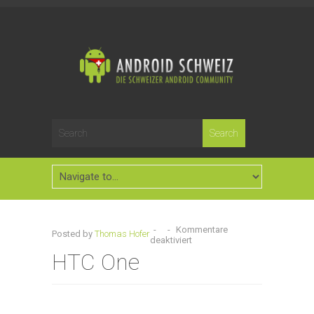
-
-
Kommentare
Posted by
Thomas Hofer
deaktiviert
HTC One