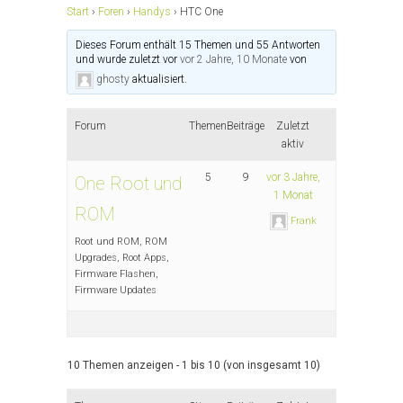
Start
›
Foren
›
Handys
›
HTC One
Dieses Forum enthält 15 Themen und 55 Antworten
und wurde zuletzt vor
vor 2 Jahre, 10 Monate
von
ghosty
aktualisiert.
Forum
Themen
Beiträge
Zuletzt
aktiv
5
9
vor 3 Jahre,
One Root und
1 Monat
ROM
Frank
Root und ROM, ROM
Upgrades, Root Apps,
Firmware Flashen,
Firmware Updates
10 Themen anzeigen - 1 bis 10 (von insgesamt 10)