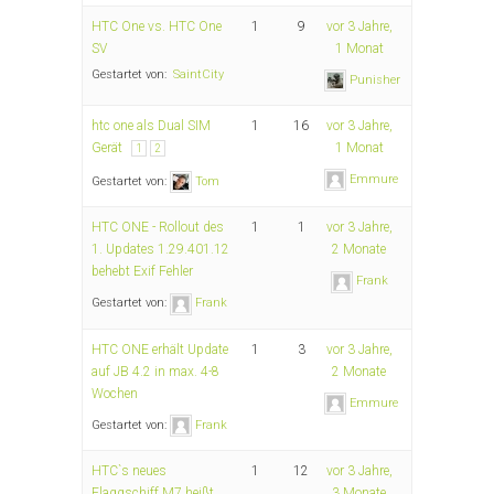
HTC One vs. HTC One
1
9
vor 3 Jahre,
SV
1 Monat
Gestartet von:
SaintCity
Punisher
htc one als Dual SIM
1
16
vor 3 Jahre,
Gerät
1 Monat
1
2
Emmure
Gestartet von:
Tom
HTC ONE - Rollout des
1
1
vor 3 Jahre,
1. Updates 1.29.401.12
2 Monate
behebt Exif Fehler
Frank
Gestartet von:
Frank
HTC ONE erhält Update
1
3
vor 3 Jahre,
auf JB 4.2 in max. 4-8
2 Monate
Wochen
Emmure
Gestartet von:
Frank
HTC`s neues
1
12
vor 3 Jahre,
Flaggschiff M7 heißt
3 Monate