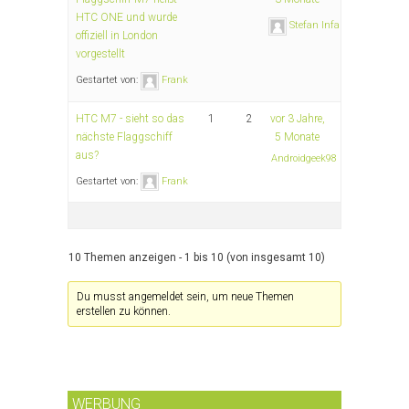
HTC ONE und wurde
Stefan Infanger
offiziell in London
vorgestellt
Gestartet von:
Frank
HTC M7 - sieht so das
1
2
vor 3 Jahre,
nächste Flaggschiff
5 Monate
aus?
Androidgeek98
Gestartet von:
Frank
10 Themen anzeigen - 1 bis 10 (von insgesamt 10)
Du musst angemeldet sein, um neue Themen
erstellen zu können.
WERBUNG