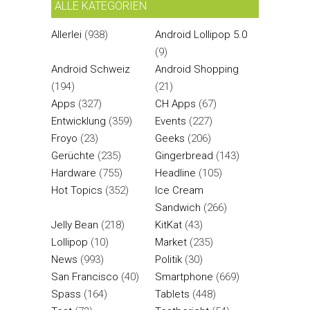
ALLE KATEGORIEN
Allerlei
(938)
Android Lollipop 5.0
(9)
Android Schweiz
Android Shopping
(194)
(21)
Apps
(327)
CH Apps
(67)
Entwicklung
(359)
Events
(227)
Froyo
(23)
Geeks
(206)
Gerüchte
(235)
Gingerbread
(143)
Hardware
(755)
Headline
(105)
Hot Topics
(352)
Ice Cream
Sandwich
(266)
Jelly Bean
(218)
KitKat
(43)
Lollipop
(10)
Market
(235)
News
(993)
Politik
(30)
San Francisco
(40)
Smartphone
(669)
Spass
(164)
Tablets
(448)