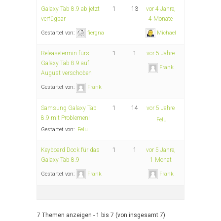
Galaxy Tab 8.9 ab jetzt
1
13
vor 4 Jahre,
verfügbar
4 Monate
Gestartet von:
fiergna
Michael
Releasetermin fürs
1
1
vor 5 Jahre
Galaxy Tab 8.9 auf
Frank
August verschoben
Gestartet von:
Frank
Samsung Galaxy Tab
1
14
vor 5 Jahre
8.9 mit Problemen!
Felu
Gestartet von:
Felu
Keyboard Dock für das
1
1
vor 5 Jahre,
Galaxy Tab 8.9
1 Monat
Gestartet von:
Frank
Frank
7 Themen anzeigen - 1 bis 7 (von insgesamt 7)