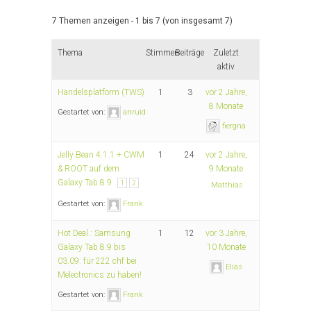
7 Themen anzeigen - 1 bis 7 (von insgesamt 7)
Thema
Stimmen
Beiträge
Zuletzt
aktiv
Handelsplatform (TWS)
1
3
vor 2 Jahre,
8 Monate
Gestartet von:
anruid
fiergna
Jelly Bean 4.1.1 + CWM
1
24
vor 2 Jahre,
& ROOT auf dem
9 Monate
Galaxy Tab 8.9
1
2
Matthias
Gestartet von:
Frank
Hot Deal.: Samsung
1
12
vor 3 Jahre,
Galaxy Tab 8.9 bis
10 Monate
03.09. für 222 chf bei
Elias
Melectronics zu haben!
Gestartet von:
Frank