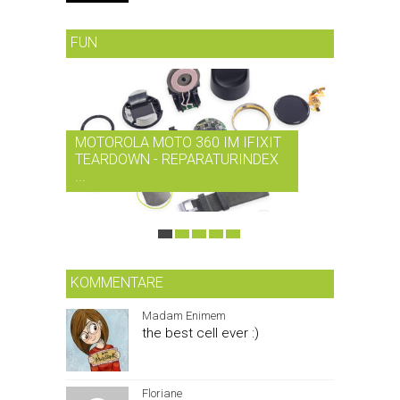
FUN
MOTOROLA MOTO 360 IM IFIXIT
RDIO BI
TEARDOWN - REPARATURINDEX
MUSIK-
...
SMARTPH
KOMMENTARE
Madam Enimem
the best cell ever :)
Floriane