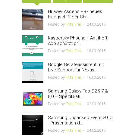
Huawei Ascend P8 - neues
Flaggschiff der Chi...
Posted by
Fritz Frei
-
24.03.2015
Kaspersky Phound! - Antitheft
App schützt pr...
Posted by
Fritz Frei
-
18.03.2015
Google Geräteassistent mit
Live Support für Nexus,...
Posted by
Fritz Frei
-
16.03.2015
Samsung Galaxy Tab S2 9,7 &
8,0 – Spezifikati...
Posted by
Fritz Frei
-
02.03.2015
Samsung Unpacked Event 2015
- Präsentation d...
Posted by
Fritz Frei
-
04.02.2015