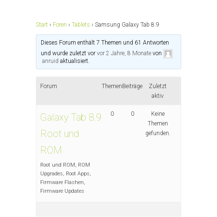
Start
›
Foren
›
Tablets
›
Samsung Galaxy Tab 8.9
Dieses Forum enthält 7 Themen und 61 Antworten
und wurde zuletzt vor
vor 2 Jahre, 8 Monate
von
anruid
aktualisiert.
Forum
Themen
Beiträge
Zuletzt
aktiv
0
0
Keine
Galaxy Tab 8.9
Themen
Root und
gefunden.
ROM
Root und ROM, ROM
Upgrades, Root Apps,
Firmware Flashen,
Firmware Updates