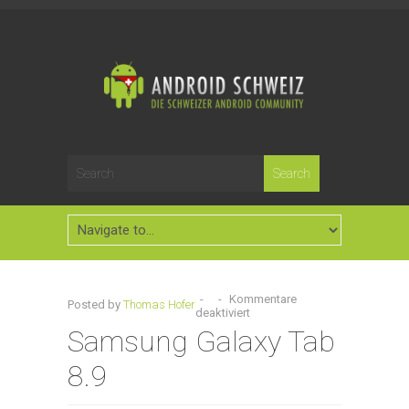
-
-
Kommentare
Posted by
Thomas Hofer
deaktiviert
Samsung Galaxy Tab
8.9