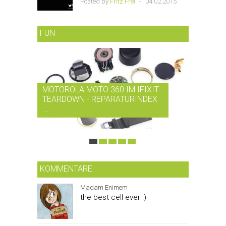
Posted by
Fritz Frei
-
04.02.2015
FUN
MOTOROLA MOTO 360 IM IFIXIT
RDIO BI
TEARDOWN - REPARATURINDEX
MUSIK-
...
SMARTPH
KOMMENTARE
Madam Enimem
the best cell ever :)