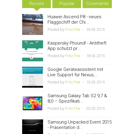
Recent
Popular
Comments
Huawei Ascend P8 - neues
Flaggschiff der Chi...
Posted by
Fritz Frei
-
24.03.2015
Kaspersky Phound! - Antitheft
App schützt pr...
Posted by
Fritz Frei
-
18.03.2015
Google Geräteassistent mit
Live Support für Nexus,...
Posted by
Fritz Frei
-
16.03.2015
Samsung Galaxy Tab S2 9,7 &
8,0 – Spezifikati...
Posted by
Fritz Frei
-
02.03.2015
Samsung Unpacked Event 2015
- Präsentation d...