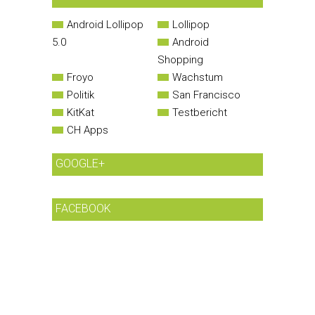
Android Lollipop
Lollipop
5.0
Android
Shopping
Froyo
Wachstum
Politik
San Francisco
KitKat
Testbericht
CH Apps
GOOGLE+
FACEBOOK