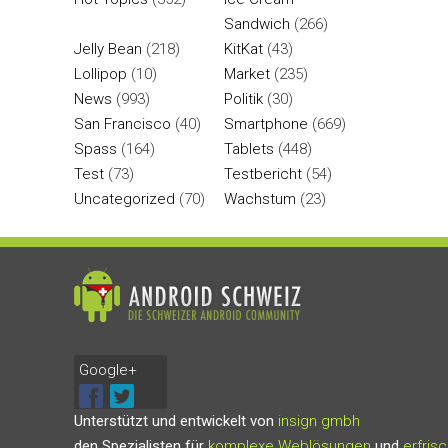
Sandwich
(266)
Jelly Bean
(218)
KitKat
(43)
Lollipop
(10)
Market
(235)
News
(993)
Politik
(30)
San Francisco
(40)
Smartphone
(669)
Spass
(164)
Tablets
(448)
Test
(73)
Testbericht
(54)
Uncategorized
(70)
Wachstum
(23)
Google+
Unterstützt und entwickelt von
insign gmbh
den Spezialisten für
komplexe Weblösungen
und
erfris