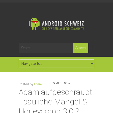
-
-
no comments
Posted by
Frank
Adam aufgeschraubt
- bauliche Mängel &
Honeycomb 3.0 ?