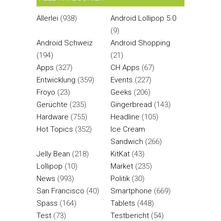
Allerlei
(938)
Android Lollipop 5.0
(9)
Android Schweiz
Android Shopping
(194)
(21)
Apps
(327)
CH Apps
(67)
Entwicklung
(359)
Events
(227)
Froyo
(23)
Geeks
(206)
Gerüchte
(235)
Gingerbread
(143)
Hardware
(755)
Headline
(105)
Hot Topics
(352)
Ice Cream
Sandwich
(266)
Jelly Bean
(218)
KitKat
(43)
Lollipop
(10)
Market
(235)
News
(993)
Politik
(30)
San Francisco
(40)
Smartphone
(669)
Spass
(164)
Tablets
(448)
Test
(73)
Testbericht
(54)