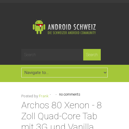
-
-
no comments
Posted by
Frank
Archos 80 Xenon - 8
Zoll Quad-Core Tab
mit 3G und Vanilla