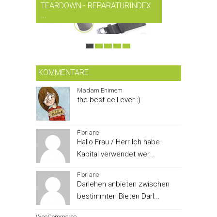
TEARDOWN - REPARATURINDEX
MUSIK-
...
SMARTPH
KOMMENTARE
Madam Enimem
the best cell ever :)
Floriane
Hallo Frau / Herr Ich habe
Kapital verwendet wer...
Floriane
Darlehen anbieten zwischen
bestimmten Bieten Darl...
WooCommerce