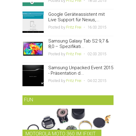
Posted by
Fritz Frei
-
18.03.2015
Google Geräteassistent mit
Live Support für Nexus,...
Posted by
Fritz Frei
-
16.03.2015
Samsung Galaxy Tab S2 9,7 &
8,0 – Spezifikati...
Posted by
Fritz Frei
-
02.03.2015
Samsung Unpacked Event 2015
- Präsentation d...
Posted by
Fritz Frei
-
04.02.2015
FUN
MOTOROLA MOTO 360 IM IFIXIT
RDIO BI