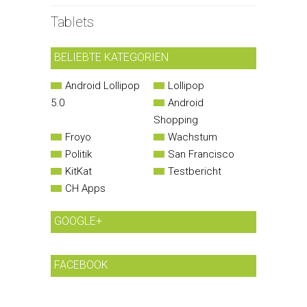
Tablets
BELIEBTE KATEGORIEN
Android Lollipop
Lollipop
5.0
Android
Shopping
Froyo
Wachstum
Politik
San Francisco
KitKat
Testbericht
CH Apps
GOOGLE+
FACEBOOK