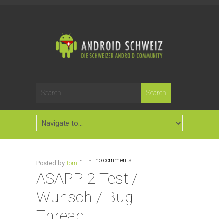
-
-
no comments
Posted by
Tom
ASAPP 2 Test /
Wunsch / Bug
Thread