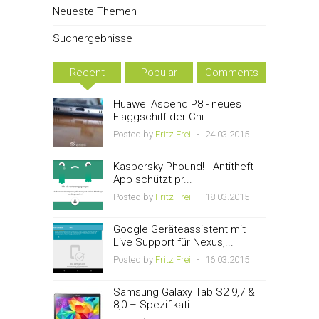
Neueste Themen
Suchergebnisse
Recent
Popular
Comments
Huawei Ascend P8 - neues
Flaggschiff der Chi...
Posted by
Fritz Frei
-
24.03.2015
Kaspersky Phound! - Antitheft
App schützt pr...
Posted by
Fritz Frei
-
18.03.2015
Google Geräteassistent mit
Live Support für Nexus,...
Posted by
Fritz Frei
-
16.03.2015
Samsung Galaxy Tab S2 9,7 &
8,0 – Spezifikati...