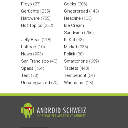
Froyo
(23)
Geeks
(206)
Gerüchte
(235)
Gingerbread
(143)
Hardware
(755)
Headline
(105)
Hot Topics
(352)
Ice Cream
Sandwich
(266)
Jelly Bean
(218)
KitKat
(43)
Lollipop
(10)
Market
(235)
News
(993)
Politik
(30)
San Francisco
(40)
Smartphone
(669)
Spass
(164)
Tablets
(448)
Test
(73)
Testbericht
(54)
Uncategorized
(70)
Wachstum
(23)