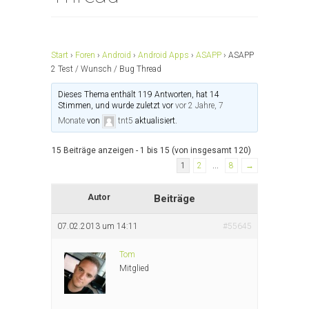
Start
›
Foren
›
Android
›
Android Apps
›
ASAPP
›
ASAPP
2 Test / Wunsch / Bug Thread
Dieses Thema enthält 119 Antworten, hat 14
Stimmen, und wurde zuletzt vor
vor 2 Jahre, 7
Monate
von
tnt5
aktualisiert.
15 Beiträge anzeigen - 1 bis 15 (von insgesamt 120)
1
2
…
8
→
Autor
Beiträge
07.02.2013 um 14:11
#55645
Tom
Mitglied