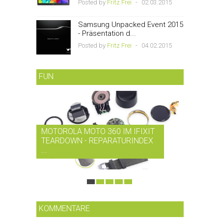
Posted by
Fritz Frei
-
02.03.2015
Samsung Unpacked Event 2015
- Präsentation d...
Posted by
Fritz Frei
-
04.02.2015
FUN
MOTOROLA MOTO 360 IM IFIXIT
RDIO BI
TEARDOWN - REPARATURINDEX
MUSIK-
...
SMARTPH
KOMMENTARE