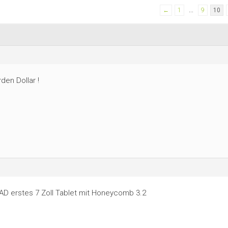
←
1
…
9
10
rden Dollar !
AD erstes 7 Zoll Tablet mit Honeycomb 3.2