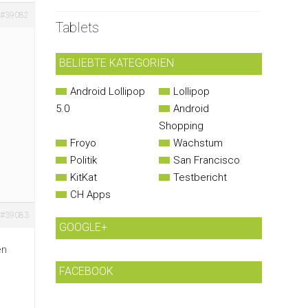
#39082
Tablets
BELIEBTE KATEGORIEN
Android Lollipop
Lollipop
5.0
Android
Shopping
Froyo
Wachstum
Politik
San Francisco
KitKat
Testbericht
CH Apps
#39083
GOOGLE+
en
FACEBOOK