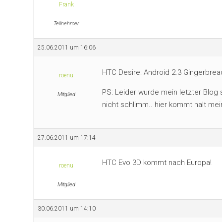
Frank
Teilnehmer
25.06.2011 um 16:06
HTC Desire: Android 2.3 Gingerbr
roenu
PS: Leider wurde mein letzter Blog
Mitglied
nicht schlimm.. hier kommt halt mei
27.06.2011 um 17:14
HTC Evo 3D kommt nach Europa!
roenu
Mitglied
30.06.2011 um 14:10