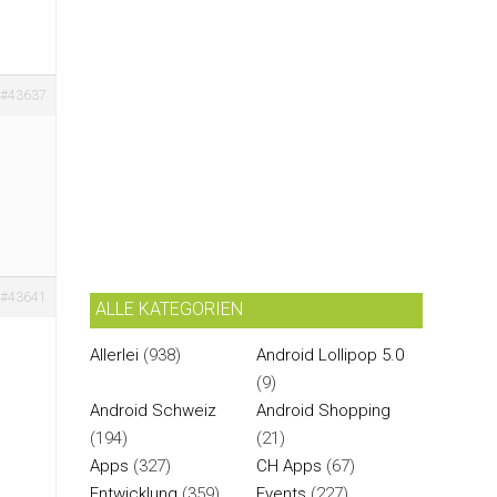
#43637
#43641
ALLE KATEGORIEN
Allerlei
(938)
Android Lollipop 5.0
(9)
Android Schweiz
Android Shopping
(194)
(21)
Apps
(327)
CH Apps
(67)
Entwicklung
(359)
Events
(227)