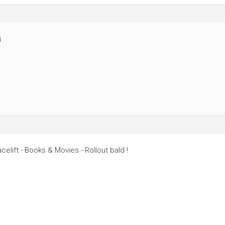
i
elift - Books & Movies - Rollout bald !