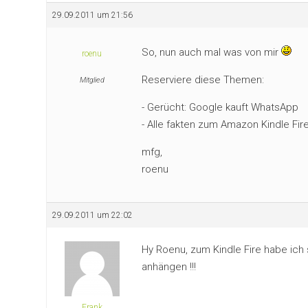
29.09.2011 um 21:56
So, nun auch mal was von mir
roenu
Reserviere diese Themen:
Mitglied
- Gerücht: Google kauft WhatsApp
- Alle fakten zum Amazon Kindle Fir
mfg,
roenu
29.09.2011 um 22:02
Hy Roenu, zum Kindle Fire habe ich
anhängen !!!
Frank