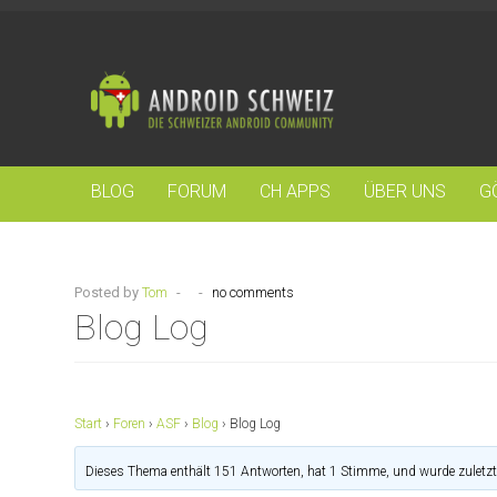
BLOG
FORUM
CH APPS
ÜBER UNS
G
Posted by
Tom
-
-
no comments
Blog Log
Start
›
Foren
›
ASF
›
Blog
›
Blog Log
Dieses Thema enthält 151 Antworten, hat 1 Stimme, und wurde zuletz