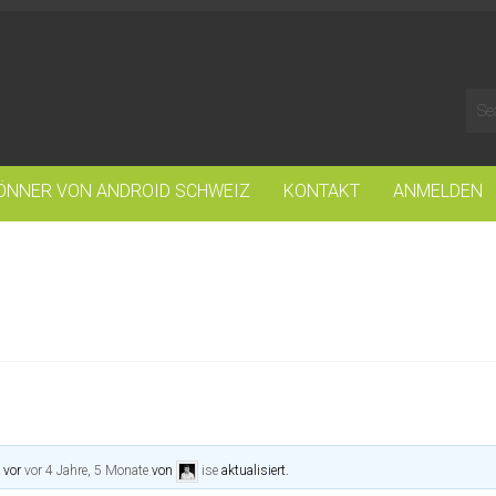
ÖNNER VON ANDROID SCHWEIZ
KONTAKT
ANMELDEN
t vor
vor 4 Jahre, 5 Monate
von
ise
aktualisiert.