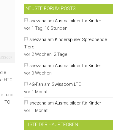
NEUSTE FORUM POSTS
snezana
am
Ausmalbilder für Kinder
vor 1 Tag, 16 Stunden
snezana
am
Kinderspiele: Sprechende
Tiere
vor 2 Wochen, 2 Tage
#33607
snezana
am
Ausmalbilder für Kinder
 die
vor 3 Wochen
he HTC
4G-Fan
am
Swisscom LTE
vor 1 Monat
tet und
s HTC
snezana
am
Ausmalbilder für Kinder
vor 1 Monat
LISTE DER HAUPTFOREN