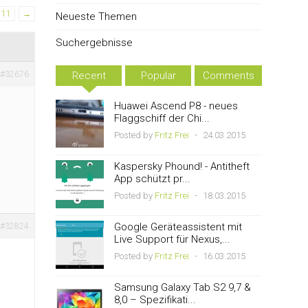
11
→
Neueste Themen
Suchergebnisse
#32676
Recent
Popular
Comments
Huawei Ascend P8 - neues
Flaggschiff der Chi...
Posted by
Fritz Frei
-
24.03.2015
Kaspersky Phound! - Antitheft
App schützt pr...
Posted by
Fritz Frei
-
18.03.2015
Google Geräteassistent mit
#32824
Live Support für Nexus,...
Posted by
Fritz Frei
-
16.03.2015
Samsung Galaxy Tab S2 9,7 &
8,0 – Spezifikati...