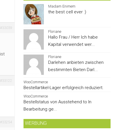
Madam Enimem
the best cell ever :)
#33039
Floriane
Hallo Frau / Herr Ich habe
Kapital verwendet wer...
ist
Floriane
Darlehen anbieten zwischen
bestimmten Bieten Darl...
#33122
WooCommerce
Bestellartikel-Lager erfolgreich reduziert.
WooCommerce
Bestellstatus von Ausstehend to In
Bearbeitung ge...
#33254
WERBUNG