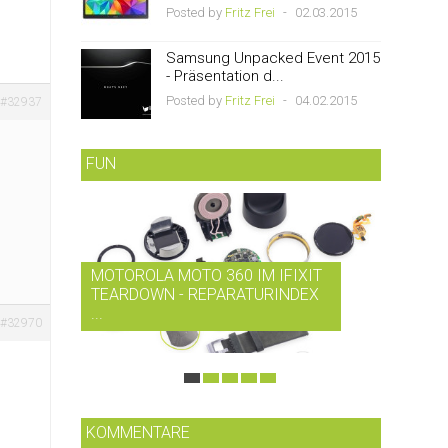
Posted by
Fritz Frei
-
02.03.2015
Samsung Unpacked Event 2015
- Präsentation d...
Posted by
Fritz Frei
-
04.02.2015
#32937
FUN
MOTOROLA MOTO 360 IM IFIXIT
RDIO B
TEARDOWN - REPARATURINDEX
MUSIK-
...
SMARTP
#32970
KOMMENTARE