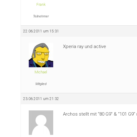
Frank
Teilnehmer
22.06.2011 um 15:31
Xperia ray und active
Michael
Mitglied
23.06.2011 um 21:32
Archos stellt mit “80 G9″ & “101 G