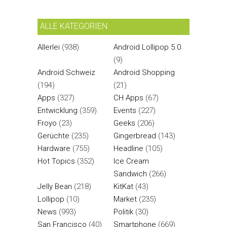
ALLE KATEGORIEN
Allerlei
(938)
Android Lollipop 5.0
(9)
Android Schweiz
Android Shopping
(194)
(21)
Apps
(327)
CH Apps
(67)
Entwicklung
(359)
Events
(227)
Froyo
(23)
Geeks
(206)
Gerüchte
(235)
Gingerbread
(143)
Hardware
(755)
Headline
(105)
Hot Topics
(352)
Ice Cream
Sandwich
(266)
Jelly Bean
(218)
KitKat
(43)
Lollipop
(10)
Market
(235)
News
(993)
Politik
(30)
San Francisco
(40)
Smartphone
(669)