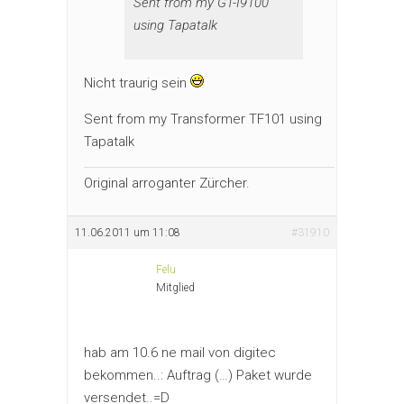
Sent from my GT-I9100
using Tapatalk
Nicht traurig sein
Sent from my Transformer TF101 using
Tapatalk
Original arroganter Zürcher.
11.06.2011 um 11:08
#31910
Felu
Mitglied
hab am 10.6 ne mail von digitec
bekommen..: Auftrag (…) Paket wurde
versendet..=D