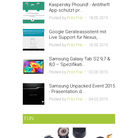
Kaspersky Phound! - Antitheft
App schützt pr...
Posted by
Fritz Frei
-
18.03.2015
Google Geräteassistent mit
Live Support für Nexus,...
Posted by
Fritz Frei
-
16.03.2015
Samsung Galaxy Tab S2 9,7 &
8,0 – Spezifikati...
Posted by
Fritz Frei
-
02.03.2015
Samsung Unpacked Event 2015
- Präsentation d...
Posted by
Fritz Frei
-
04.02.2015
FUN