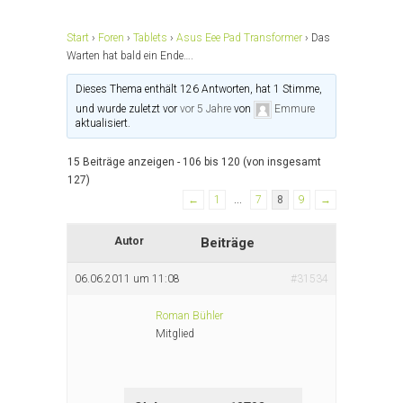
Start
›
Foren
›
Tablets
›
Asus Eee Pad Transformer
›
Das
Warten hat bald ein Ende….
Dieses Thema enthält 126 Antworten, hat 1 Stimme,
und wurde zuletzt vor
vor 5 Jahre
von
Emmure
aktualisiert.
15 Beiträge anzeigen - 106 bis 120 (von insgesamt
127)
←
1
…
7
8
9
→
Autor
Beiträge
06.06.2011 um 11:08
#31534
Roman Bühler
Mitglied