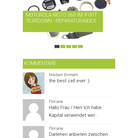
MOTOROLA MOTO 360 IM IFIXIT
RDIO BI
TEARDOWN - REPARATURINDEX
MUSIK-
...
SMARTPH
KOMMENTARE
Madam Enimem
the best cell ever :)
Floriane
Hallo Frau / Herr Ich habe
Kapital verwendet wer...
Floriane
Darlehen anbieten zwischen