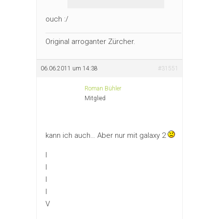
ouch :/
Original arroganter Zürcher.
06.06.2011 um 14:38
#31551
Roman Bühler
Mitglied
kann ich auch… Aber nur mit galaxy 2
I
I
I
I
V