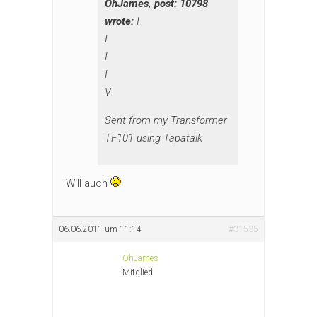
OhJames, post: 10798
wrote:
I
I
I
I
V
Sent from my Transformer
TF101 using Tapatalk
Will auch
06.06.2011 um 11:14
#31535
OhJames
Mitglied