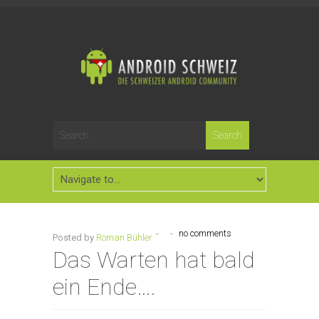
-
-
no comments
Posted by
Roman Bühler
Das Warten hat bald
ein Ende….