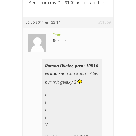
Sent from my GT-I9100 using Tapatalk
06.06.2011 um 22:14
#31569
Emmure
Teilnehmer
Roman Bühler, post: 10816
wrote:
kann ich auch… Aber
nur mit galaxy 2
I
I
I
I
V