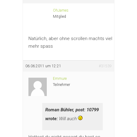
OhJames
Mitglied
Natürlich, aber ohne scrollen machts viel
mehr spass
06.06.2011 um 12:21
#31539
Emmure
Teilnehmer
Roman Bühler, post: 10799
wrote:
Will auch
Hattest du nicht gesagt du hast es