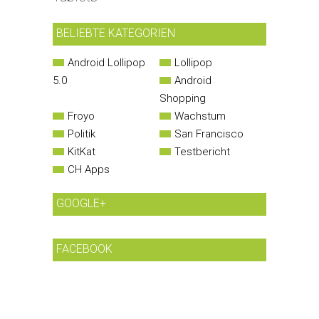
BELIEBTE KATEGORIEN
Android Lollipop
Lollipop
5.0
Android
Shopping
Froyo
Wachstum
Politik
San Francisco
KitKat
Testbericht
CH Apps
GOOGLE+
FACEBOOK