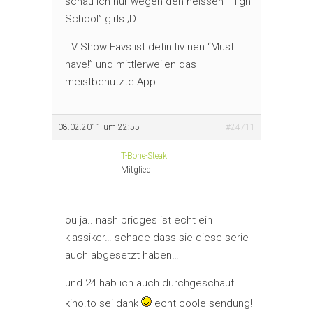
schau ich nur wegen den heissen “High
School” girls ;D
TV Show Favs ist definitiv nen “Must
have!” und mittlerweilen das
meistbenutzte App.
08.02.2011 um 22:55
#24711
T-Bone-Steak
Mitglied
ou ja.. nash bridges ist echt ein
klassiker… schade dass sie diese serie
auch abgesetzt haben…
und 24 hab ich auch durchgeschaut….
kino.to sei dank
echt coole sendung!