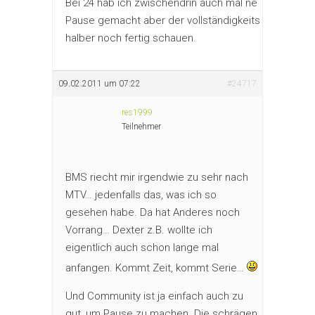
Bei 24 hab ich zwischendrin auch mal ne
Pause gemacht aber der vollständigkeits
halber noch fertig schauen.
09.02.2011 um 07:22
#24717
res1999
Teilnehmer
BMS riecht mir irgendwie zu sehr nach
MTV… jedenfalls das, was ich so
gesehen habe. Da hat Anderes noch
Vorrang… Dexter z.B. wollte ich
eigentlich auch schon lange mal
anfangen. Kommt Zeit, kommt Serie…
Und Community ist ja einfach auch zu
gut, um Pause zu machen. Die schrägen