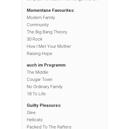
Momentane Favourites:
Modern Family
Community
The Big Bang Theory
30 Rock
How I Met Your Mother
Raising Hope
auch im Programm:
The Middle
Cougar Town
No Ordinary Family
18 To Life
Guilty Pleasures:
Glee
Hellcats
Packed To The Rafters