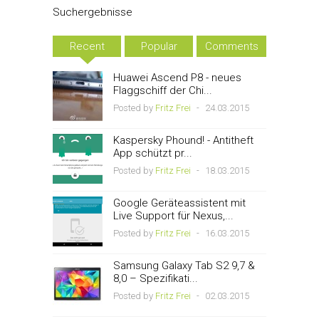
Suchergebnisse
Recent
Popular
Comments
Huawei Ascend P8 - neues
Flaggschiff der Chi...
Posted by
Fritz Frei
-
24.03.2015
Kaspersky Phound! - Antitheft
App schützt pr...
Posted by
Fritz Frei
-
18.03.2015
Google Geräteassistent mit
Live Support für Nexus,...
Posted by
Fritz Frei
-
16.03.2015
Samsung Galaxy Tab S2 9,7 &
8,0 – Spezifikati...
Posted by
Fritz Frei
-
02.03.2015