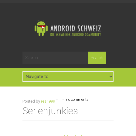
-
-
no comments
Posted by
res1999
Serienjunkies