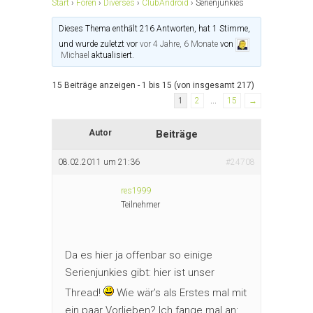
Start
›
Foren
›
Diverses
›
ClubAndroid
›
Serienjunkies
Dieses Thema enthält 216 Antworten, hat 1 Stimme,
und wurde zuletzt vor
vor 4 Jahre, 6 Monate
von
Michael
aktualisiert.
15 Beiträge anzeigen - 1 bis 15 (von insgesamt 217)
1
2
…
15
→
Autor
Beiträge
08.02.2011 um 21:36
#24708
res1999
Teilnehmer
Da es hier ja offenbar so einige
Serienjunkies gibt: hier ist unser
Thread!
Wie wär’s als Erstes mal mit
ein paar Vorlieben? Ich fange mal an: