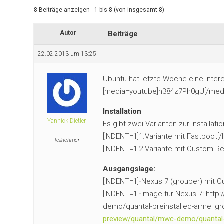
8 Beiträge anzeigen - 1 bis 8 (von insgesamt 8)
Autor
Beiträge
22.02.2013 um 13:25
Ubuntu hat letzte Woche eine intere
[media=youtube]h384z7Ph0gU[/medi
Installation
Yannick Dietler
Es gibt zwei Varianten zur Installatio
[INDENT=1]1.Variante mit Fastboot[
Teilnehmer
[INDENT=1]2.Variante mit Custom R
Ausgangslage:
[INDENT=1]
Nexus 7 (grouper) mit
·
[INDENT=1]
Image für Nexus 7: htt
·
demo/quantal-preinstalled-armel gr
preview/quantal/mwc-demo/quantal-p