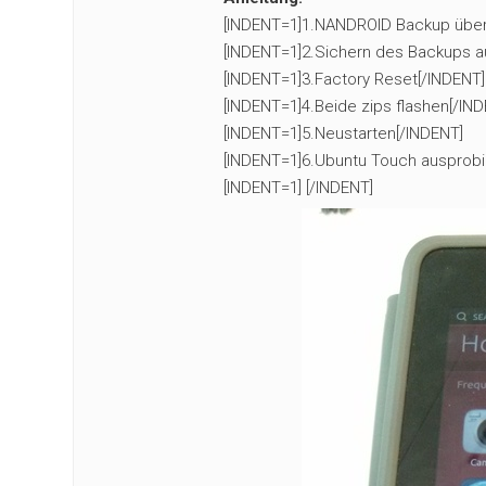
[INDENT=1]1.NANDROID Backup über
[INDENT=1]2.Sichern des Backups a
[INDENT=1]3.Factory Reset[/INDENT]
[INDENT=1]4.Beide zips flashen[/IN
[INDENT=1]5.Neustarten[/INDENT]
[INDENT=1]6.Ubuntu Touch ausprobi
[INDENT=1] [/INDENT]