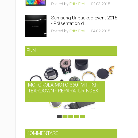
Posted by
Fritz Frei
-
02.03.2015
Samsung Unpacked Event 2015
- Präsentation d...
Posted by
Fritz Frei
-
04.02.2015
FUN
MOTOROLA MOTO 360 IM IFIXIT
RDIO B
TEARDOWN - REPARATURINDEX
MUSIK-
...
SMARTP
KOMMENTARE