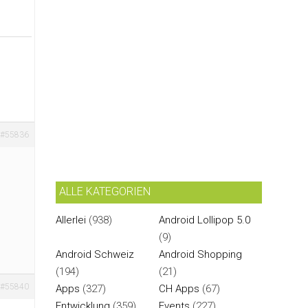
#55836
ALLE KATEGORIEN
Allerlei
(938)
Android Lollipop 5.0
(9)
Android Schweiz
Android Shopping
(194)
(21)
#55840
Apps
(327)
CH Apps
(67)
Entwicklung
(359)
Events
(227)