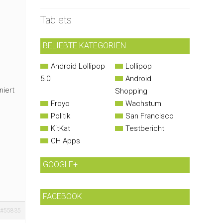
Tablets
BELIEBTE KATEGORIEN
Android Lollipop
Lollipop
5.0
Android
niert
Shopping
Froyo
Wachstum
Politik
San Francisco
KitKat
Testbericht
CH Apps
GOOGLE+
FACEBOOK
#55835