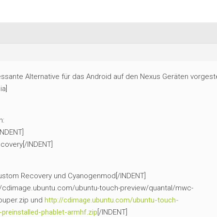
ssante Alternative für das Android auf den Nexus Geräten vorgestel
a]
n:
/INDENT]
ecovery[/INDENT]
 Custom Recovery und Cyanogenmod[/INDENT]
p://cdimage.ubuntu.com/ubuntu-touch-preview/quantal/mwc-
ouper.zip und
http://cdimage.ubuntu.com/ubuntu-touch-
reinstalled-phablet-armhf.zip
[/INDENT]