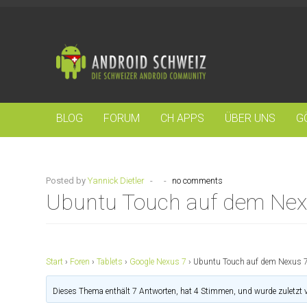
BLOG
FORUM
CH APPS
ÜBER UNS
G
Posted by
Yannick Dietler
-
-
no comments
Ubuntu Touch auf dem Nexus
Start
›
Foren
›
Tablets
›
Google Nexus 7
›
Ubuntu Touch auf dem Nexus 7 -
Dieses Thema enthält 7 Antworten, hat 4 Stimmen, und wurde zuletzt 