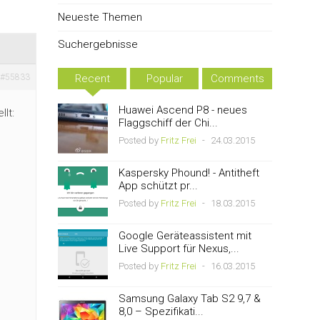
Neueste Themen
Suchergebnisse
#55833
Recent
Popular
Comments
Huawei Ascend P8 - neues
lt:
Flaggschiff der Chi...
Posted by
Fritz Frei
-
24.03.2015
Kaspersky Phound! - Antitheft
App schützt pr...
Posted by
Fritz Frei
-
18.03.2015
Google Geräteassistent mit
Live Support für Nexus,...
Posted by
Fritz Frei
-
16.03.2015
Samsung Galaxy Tab S2 9,7 &
8,0 – Spezifikati...