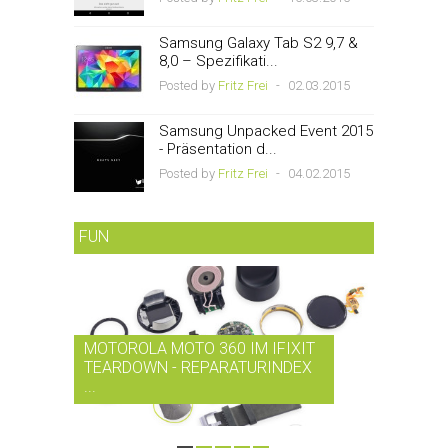
Samsung Galaxy Tab S2 9,7 &
8,0 – Spezifikati...
Posted by
Fritz Frei
-
02.03.2015
Samsung Unpacked Event 2015
- Präsentation d...
Posted by
Fritz Frei
-
04.02.2015
FUN
MOTOROLA MOTO 360 IM IFIXIT
RDIO BI
TEARDOWN - REPARATURINDEX
MUSIK-
...
SMARTPH