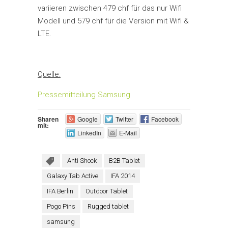
variieren zwischen 479 chf für das nur Wifi
Modell und 579 chf für die Version mit Wifi &
LTE.
Quelle:
Pressemitteilung Samsung
Sharen
Google
Twitter
Facebook
mit:
LinkedIn
E-Mail
Anti Shock
B2B Tablet
Galaxy Tab Active
IFA 2014
IFA Berlin
Outdoor Tablet
Pogo Pins
Rugged tablet
samsung