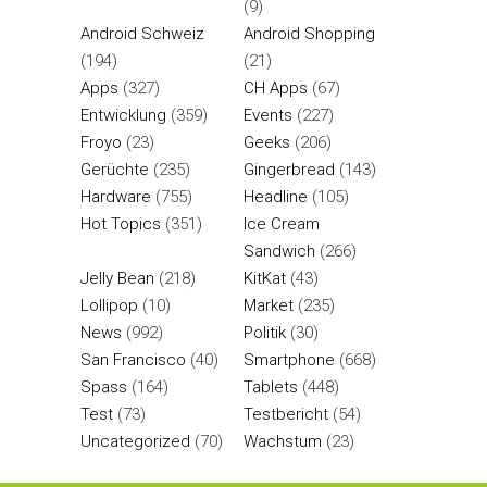
(9)
Android Schweiz
Android Shopping
(194)
(21)
Apps
(327)
CH Apps
(67)
Entwicklung
(359)
Events
(227)
Froyo
(23)
Geeks
(206)
Gerüchte
(235)
Gingerbread
(143)
Hardware
(755)
Headline
(105)
Hot Topics
(351)
Ice Cream
Sandwich
(266)
Jelly Bean
(218)
KitKat
(43)
Lollipop
(10)
Market
(235)
News
(992)
Politik
(30)
San Francisco
(40)
Smartphone
(668)
Spass
(164)
Tablets
(448)
Test
(73)
Testbericht
(54)
Uncategorized
(70)
Wachstum
(23)