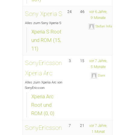
24
46
vor 6 Jahre,
Sony Xperia S
9 Monate
Alles zum Sony Xperia S
Stefan Infanger
Xperia S Root
und ROM (15,
11)
3
15
vor 7 Jahre,
SonyEricsson
5 Monate
Xperia Arc
Dani
Alles zum Xperia Arc von
SonyEricsson
Xperia Arc
Root und
ROM (0, 0)
7
21
vor 7 Jahre,
SonyEricsson
1 Monat