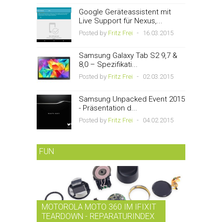
Google Geräteassistent mit
Live Support für Nexus,...
Posted by
Fritz Frei
-
16.03.2015
Samsung Galaxy Tab S2 9,7 &
8,0 – Spezifikati...
Posted by
Fritz Frei
-
02.03.2015
Samsung Unpacked Event 2015
- Präsentation d...
Posted by
Fritz Frei
-
04.02.2015
FUN
MOTOROLA MOTO 360 IM IFIXIT
RDIO BI
TEARDOWN - REPARATURINDEX
MUSIK-