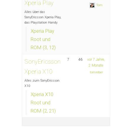
Xperia Play
Tom
Alles über das
SonyEricsson Xperia Play,
das Playstation Handy
Xperia Play
Root und
ROM (3, 12)
7
46
vor 7 Jahre,
SonyEricsson
2 Monate
Xperia X10
tomreber
Alles zum SonyEricsson
X10
Xperia X10
Root und
ROM (2, 21)