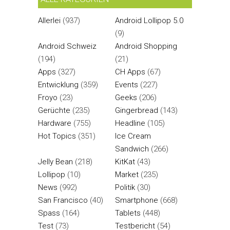
Allerlei
(937)
Android Lollipop 5.0
(9)
Android Schweiz
Android Shopping
(194)
(21)
Apps
(327)
CH Apps
(67)
Entwicklung
(359)
Events
(227)
Froyo
(23)
Geeks
(206)
Gerüchte
(235)
Gingerbread
(143)
Hardware
(755)
Headline
(105)
Hot Topics
(351)
Ice Cream
Sandwich
(266)
Jelly Bean
(218)
KitKat
(43)
Lollipop
(10)
Market
(235)
News
(992)
Politik
(30)
San Francisco
(40)
Smartphone
(668)
Spass
(164)
Tablets
(448)
Test
(73)
Testbericht
(54)