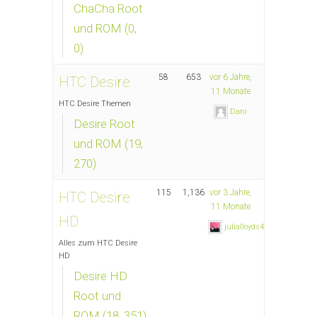
ChaCha Root
und ROM (0,
0)
58
653
vor 6 Jahre,
HTC Desire
11 Monate
HTC Desire Themen
Dani
Desire Root
und ROM (19,
270)
115
1,136
vor 3 Jahre,
HTC Desire
11 Monate
HD
julialloyds45
Alles zum HTC Desire
HD
Desire HD
Root und
ROM (18, 351)