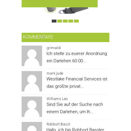
...
SMARTPH
KOMMENTARE
grimaldi
Ich stelle zu euerer Anordnung
ein Darlehen 60.00...
mark jude
Westlake Financial Services ist
das größte privat...
Williams Leo
Sind Sie auf der Suche nach
einem Darlehen, um Ih...
Robbort Bassl
Hallo, ich bin Robbort Bassler