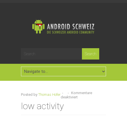
-
-
Kommentare
Posted by
Thomas Hofer
deaktiviert
low activity