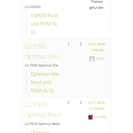
Themen
LG GW620
gefunden.
GW620 Root
und ROM (0,
0)
1
2
vor 8 Jahre,
LG P500
1 Monat
Optimus One
Frank
LG P500 Optimus One
Optimus One
Root und
ROM (0, 0)
2
2
vor 5 Jahre,
LG P970
6 Monate
Optimus Black
res1999
LG P970 Optimus Black
Optimus