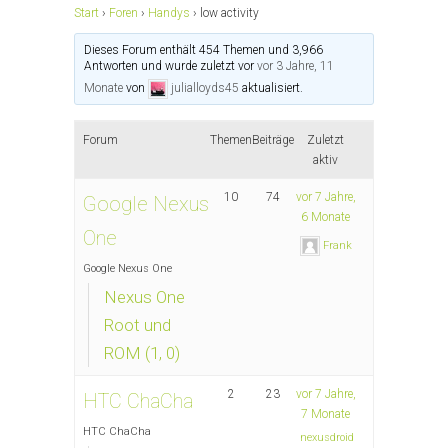
Start
›
Foren
›
Handys
›
low activity
Dieses Forum enthält 454 Themen und 3,966
Antworten und wurde zuletzt vor
vor 3 Jahre, 11
Monate
von
julialloyds45
aktualisiert.
Forum
Themen
Beiträge
Zuletzt
aktiv
10
74
vor 7 Jahre,
Google Nexus
6 Monate
One
Frank
Google Nexus One
Nexus One
Root und
ROM (1, 0)
2
23
vor 7 Jahre,
HTC ChaCha
7 Monate
HTC ChaCha
nexusdroid