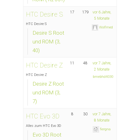
17
179
vor 6 Jahre,
HTC Desire S
5 Monate
HTC Desire S
Wolfmed
Desire S Root
und ROM (3,
40)
11
48
vor 7 Jahre,
HTC Desire Z
2 Monate
HTC Desire Z
bmebhd4030
Desire Z Root
und ROM (3,
7)
8
30
vor 7 Jahre,
HTC Evo 3D
8 Monate
Alles zum HTC Evo 3D
fiergna
Evo 3D Root