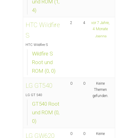
und ROM (1,
4)
2
4
vor 7 Jahre,
HTC Wildfire
4 Monate
S
Joanna
HTC Wildfire S
Wildfire S
Root und
ROM (0, 0)
0
0
Keine
LG GT540
Themen
LG GT 540
gefunden.
GT540 Root
und ROM (0,
0)
0
0
Keine
LG GW620