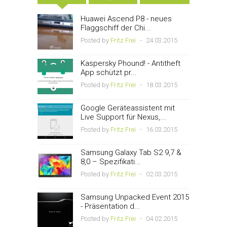
Huawei Ascend P8 - neues
Flaggschiff der Chi...
Posted by
Fritz Frei
-
24.03.2015
Kaspersky Phound! - Antitheft
App schützt pr...
Posted by
Fritz Frei
-
18.03.2015
Google Geräteassistent mit
Live Support für Nexus,...
Posted by
Fritz Frei
-
16.03.2015
Samsung Galaxy Tab S2 9,7 &
8,0 – Spezifikati...
Posted by
Fritz Frei
-
02.03.2015
Samsung Unpacked Event 2015
- Präsentation d...
Posted by
Fritz Frei
-
04.02.2015