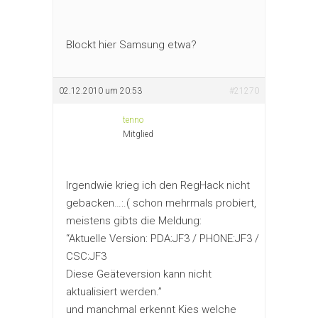
Blockt hier Samsung etwa?
02.12.2010 um 20:53
#21270
tenno
Mitglied
Irgendwie krieg ich den RegHack nicht
gebacken…:.( schon mehrmals probiert,
meistens gibts die Meldung:
“Aktuelle Version: PDA:JF3 / PHONE:JF3 /
CSC:JF3
Diese Geäteversion kann nicht
aktualisiert werden.”
und manchmal erkennt Kies welche