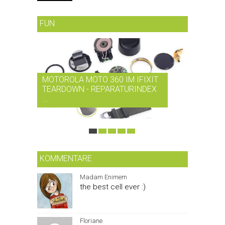
FUN
MOTOROLA MOTO 360 IM IFIXIT
RDIO BI
TEARDOWN - REPARATURINDEX
MUSIK-
...
SMARTPH
KOMMENTARE
Madam Enimem
the best cell ever :)
Floriane