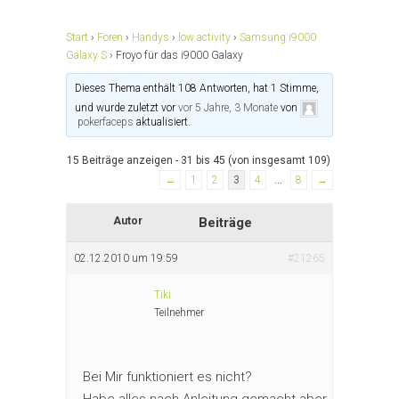
Start
›
Foren
›
Handys
›
low activity
›
Samsung i9000
Galaxy S
›
Froyo für das i9000 Galaxy
Dieses Thema enthält 108 Antworten, hat 1 Stimme,
und wurde zuletzt vor
vor 5 Jahre, 3 Monate
von
pokerfaceps
aktualisiert.
15 Beiträge anzeigen - 31 bis 45 (von insgesamt 109)
←
1
2
3
4
…
8
→
Autor
Beiträge
02.12.2010 um 19:59
#21265
Tiki
Teilnehmer
Bei Mir funktioniert es nicht?
Habe alles nach Anleitung gemacht aber