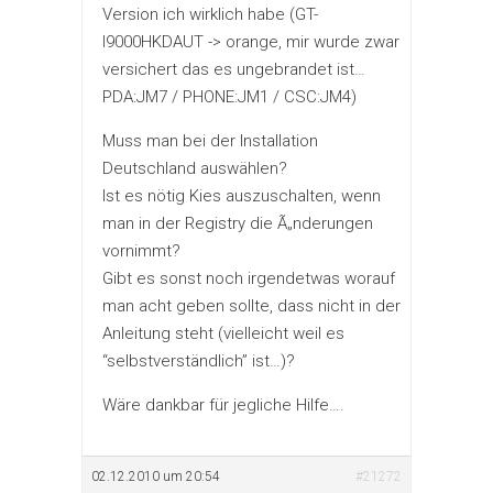
Version ich wirklich habe (GT-
I9000HKDAUT -> orange, mir wurde zwar
versichert das es ungebrandet ist…
PDA:JM7 / PHONE:JM1 / CSC:JM4)
Muss man bei der Installation
Deutschland auswählen?
Ist es nötig Kies auszuschalten, wenn
man in der Registry die Ã„nderungen
vornimmt?
Gibt es sonst noch irgendetwas worauf
man acht geben sollte, dass nicht in der
Anleitung steht (vielleicht weil es
“selbstverständlich” ist…)?
Wäre dankbar für jegliche Hilfe….
02.12.2010 um 20:54
#21272