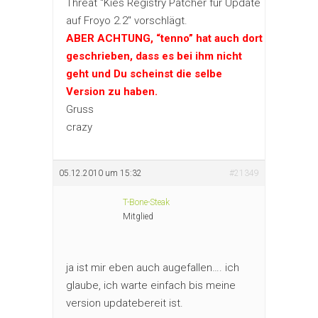
Threat “Kies Registry Patcher für Update
auf Froyo 2.2″ vorschlägt.
ABER ACHTUNG, “tenno” hat auch dort
geschrieben, dass es bei ihm nicht
geht und Du scheinst die selbe
Version zu haben.
Gruss
crazy
05.12.2010 um 15:32
#21349
T-Bone-Steak
Mitglied
ja ist mir eben auch augefallen…. ich
glaube, ich warte einfach bis meine
version updatebereit ist.