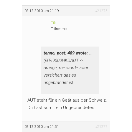
02.12.2010 um 21:19
#21275
Tiki
Teilnehmer
tenno, post: 489 wrote:
….
(GT-I9000HKDAUT ->
orange, mir wurde zwar
versichert das es
ungebrandet ist…
AUT steht für ein Geät aus der Schweiz.
Du hast somit ein Ungebrandetes.
02.12.2010 um 21:51
#21277