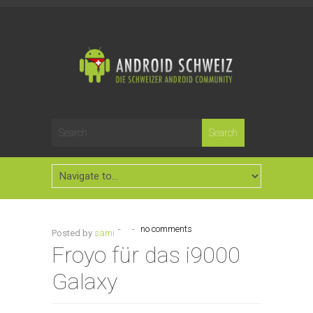
-
-
no comments
Posted by
sämi
Froyo für das i9000
Galaxy