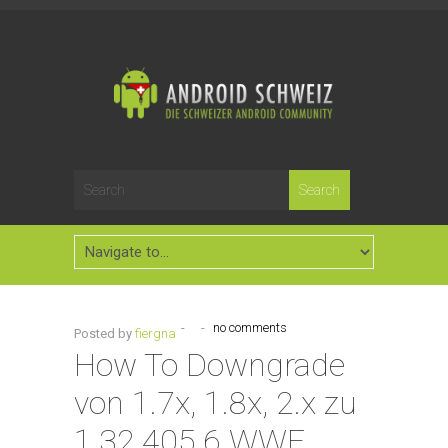
-
-
no comments
Posted by
fiergna
How To Downgrade
von 1.7x, 1.8x, 2.x zu
1.32.405.6 WWE