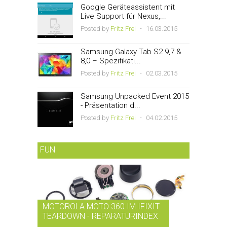
Google Geräteassistent mit
Live Support für Nexus,...
Posted by
Fritz Frei
-
16.03.2015
Samsung Galaxy Tab S2 9,7 &
8,0 – Spezifikati...
Posted by
Fritz Frei
-
02.03.2015
Samsung Unpacked Event 2015
- Präsentation d...
Posted by
Fritz Frei
-
04.02.2015
FUN
MOTOROLA MOTO 360 IM IFIXIT
RDIO BI
TEARDOWN - REPARATURINDEX
MUSIK-
...
SMARTPH