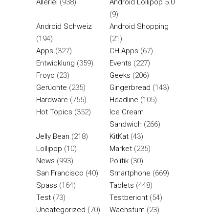
Allerlei
(938)
Android Lollipop 5.0
(9)
Android Schweiz
Android Shopping
(194)
(21)
Apps
(327)
CH Apps
(67)
Entwicklung
(359)
Events
(227)
Froyo
(23)
Geeks
(206)
Gerüchte
(235)
Gingerbread
(143)
Hardware
(755)
Headline
(105)
Hot Topics
(352)
Ice Cream
Sandwich
(266)
Jelly Bean
(218)
KitKat
(43)
Lollipop
(10)
Market
(235)
News
(993)
Politik
(30)
San Francisco
(40)
Smartphone
(669)
Spass
(164)
Tablets
(448)
Test
(73)
Testbericht
(54)
Uncategorized
(70)
Wachstum
(23)