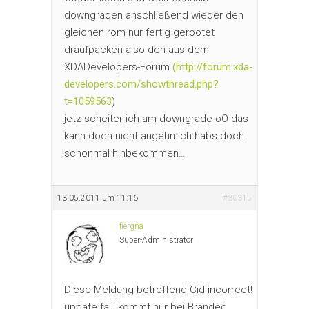
downgraden anschließend wieder den
gleichen rom nur fertig gerootet
draufpacken also den aus dem
XDADevelopers-Forum
(
http://forum.xda-
developers.com/showthread.php?
t=1059563
)
jetz scheiter ich am downgrade oO das
kann doch nicht angehn ich habs doch
schonmal hinbekommen…
13.05.2011 um 11:16
#30315
fiergna
Super-Administrator
Diese Meldung betreffend Cid incorrect!
update fail! kommt nur bei Branded