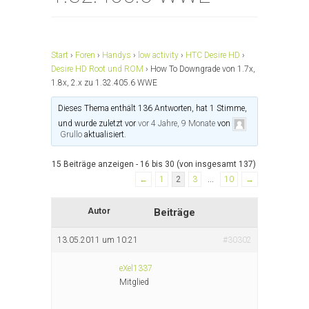
Start
›
Foren
›
Handys
›
low activity
›
HTC Desire HD
›
Desire HD Root und ROM
›
How To Downgrade von 1.7x,
1.8x, 2.x zu 1.32.405.6 WWE
Dieses Thema enthält 136 Antworten, hat 1 Stimme,
und wurde zuletzt vor
vor 4 Jahre, 9 Monate
von
Grullo
aktualisiert.
15 Beiträge anzeigen - 16 bis 30 (von insgesamt 137)
←
1
2
3
…
10
→
Autor
Beiträge
13.05.2011 um 10:21
#30302
eXel1337
Mitglied