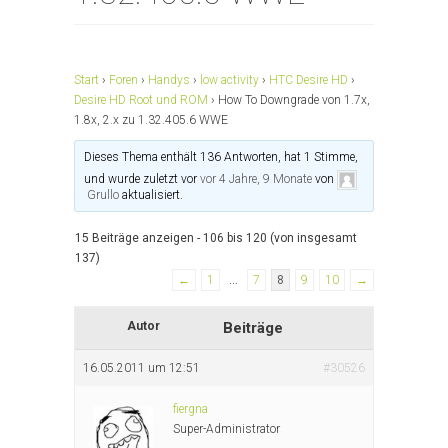
Start
›
Foren
›
Handys
›
low activity
›
HTC Desire HD
›
Desire HD Root und ROM
›
How To Downgrade von 1.7x,
1.8x, 2.x zu 1.32.405.6 WWE
Dieses Thema enthält 136 Antworten, hat 1 Stimme,
und wurde zuletzt vor
vor 4 Jahre, 9 Monate
von
Grullo
aktualisiert.
15 Beiträge anzeigen - 106 bis 120 (von insgesamt
137)
←
1
…
7
8
9
10
→
Autor
Beiträge
16.05.2011 um 12:51
#30526
fiergna
Super-Administrator