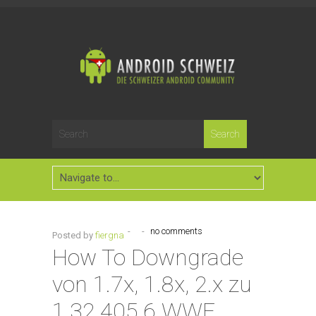
-
-
no comments
Posted by
fiergna
How To Downgrade
von 1.7x, 1.8x, 2.x zu
1.32.405.6 WWE