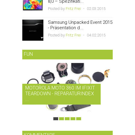
8,0 – Spezifikati...
Posted by
Fritz Frei
-
02.03.2015
Samsung Unpacked Event 2015
- Präsentation d...
Posted by
Fritz Frei
-
04.02.2015
FUN
MOTOROLA MOTO 360 IM IFIXIT
RDIO BI
TEARDOWN - REPARATURINDEX
MUSIK-
...
SMARTPH