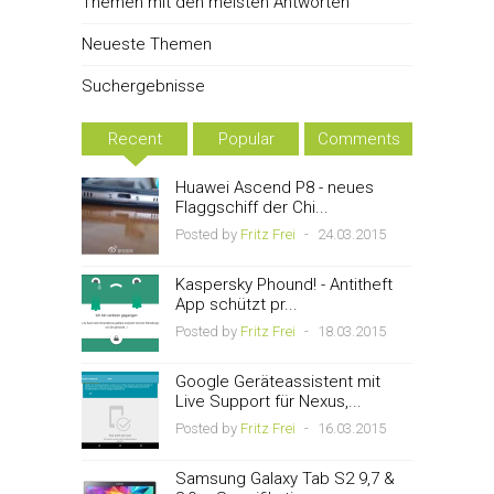
Themen mit den meisten Antworten
Neueste Themen
Suchergebnisse
Recent
Popular
Comments
Huawei Ascend P8 - neues
Flaggschiff der Chi...
Posted by
Fritz Frei
-
24.03.2015
Kaspersky Phound! - Antitheft
App schützt pr...
Posted by
Fritz Frei
-
18.03.2015
Google Geräteassistent mit
Live Support für Nexus,...
Posted by
Fritz Frei
-
16.03.2015
Samsung Galaxy Tab S2 9,7 &