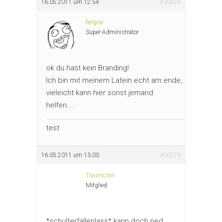
16.05.2011 um 12:54
#30528
fiergna
Super-Administrator
ok du hast kein Branding!
Ich bin mit meinem Latein echt am ende,
vieleicht kann hier sonst jemand
helfen…..
test
16.05.2011 um 13:00
#30529
Traumchen
Mitglied
*schulterfallenlass* kann doch ned