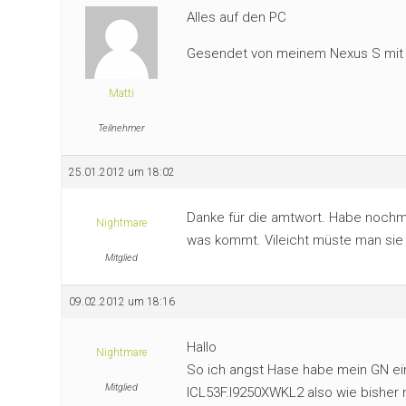
Alles auf den PC
Gesendet von meinem Nexus S mit 
Matti
Teilnehmer
25.01.2012 um 18:02
Danke für die amtwort. Habe nochm
Nightmare
was kommt. Vileicht müste man sie 
Mitglied
09.02.2012 um 18:16
Hallo
Nightmare
So ich angst Hase habe mein GN ein
Mitglied
ICL53F.l9250XWKL2 also wie bisher n