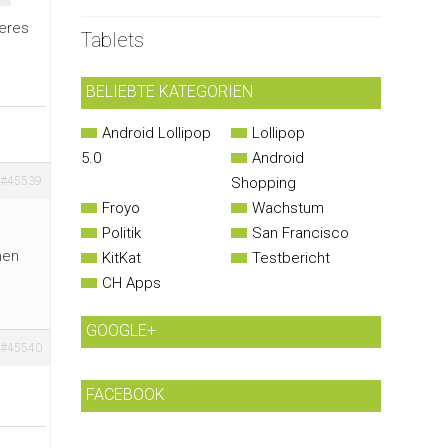
teres
Tablets
BELIEBTE KATEGORIEN
Android Lollipop
Lollipop
5.0
Android
#45539
Shopping
Froyo
Wachstum
Politik
San Francisco
hen
KitKat
Testbericht
CH Apps
GOOGLE+
#45540
FACEBOOK