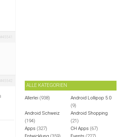
#45541
#45542
ALLE KATEGORIEN
s
Allerlei
(938)
Android Lollipop 5.0
(9)
Android Schweiz
Android Shopping
(194)
(21)
Apps
(327)
CH Apps
(67)
Entwicklung
(359)
Events
(227)