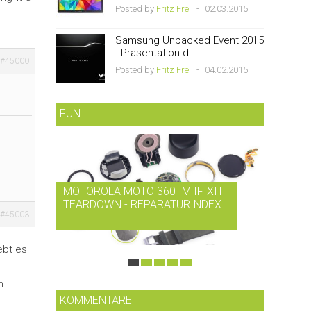
Posted by
Fritz Frei
-
02.03.2015
Samsung Unpacked Event 2015
- Präsentation d...
#45000
Posted by
Fritz Frei
-
04.02.2015
FUN
MOTOROLA MOTO 360 IM IFIXIT
RDIO B
TEARDOWN - REPARATURINDEX
MUSIK-
#45003
...
SMARTP
ebt es
n
KOMMENTARE