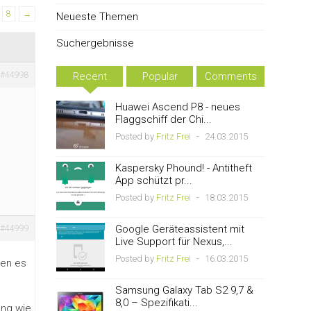
8
→
Neueste Themen
Suchergebnisse
#44998
Recent
Popular
Comments
Huawei Ascend P8 - neues
Flaggschiff der Chi...
Posted by
Fritz Frei
-
24.03.2015
Kaspersky Phound! - Antitheft
App schützt pr...
Posted by
Fritz Frei
-
18.03.2015
Google Geräteassistent mit
#44999
Live Support für Nexus,...
Posted by
Fritz Frei
-
16.03.2015
den es
Samsung Galaxy Tab S2 9,7 &
8,0 – Spezifikati...
ung wie