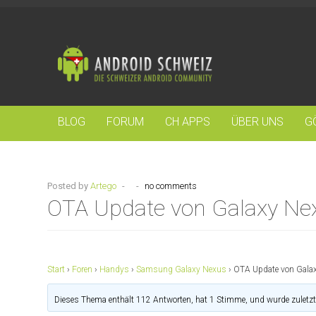
BLOG
FORUM
CH APPS
ÜBER UNS
G
Posted by
Artego
-
-
no comments
OTA Update von Galaxy Ne
Start
›
Foren
›
Handys
›
Samsung Galaxy Nexus
›
OTA Update von Gala
Dieses Thema enthält 112 Antworten, hat 1 Stimme, und wurde zuletz