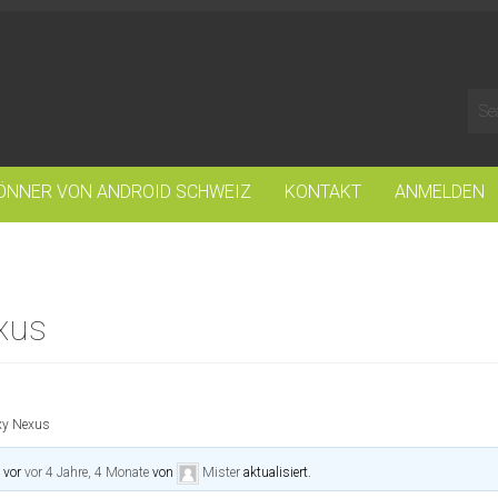
ÖNNER VON ANDROID SCHWEIZ
KONTAKT
ANMELDEN
xus
xy Nexus
t vor
vor 4 Jahre, 4 Monate
von
Mister
aktualisiert.