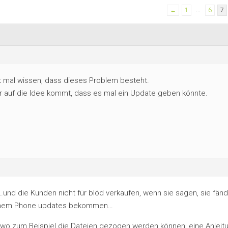
←
1
…
6
7
t mal wissen, dass dieses Problem besteht.
r auf die Idee kommt, dass es mal ein Update geben könnte.
nd die Kunden nicht für blöd verkaufen, wenn sie sagen, sie fän
eichem Phone updates bekommen…
 wo zum Beispiel die Dateien gezogen werden können, eine Anleit