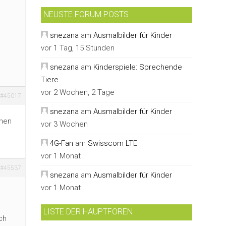
NEUSTE FORUM POSTS
snezana
am
Ausmalbilder für Kinder
vor 1 Tag, 15 Stunden
snezana
am
Kinderspiele: Sprechende
Tiere
vor 2 Wochen, 2 Tage
#45017
snezana
am
Ausmalbilder für Kinder
ehen
vor 3 Wochen
4G-Fan
am
Swisscom LTE
vor 1 Monat
#45537
snezana
am
Ausmalbilder für Kinder
vor 1 Monat
LISTE DER HAUPTFOREN
ch