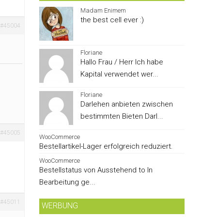
Madam Enimem
the best cell ever :)
#45004
Floriane
Hallo Frau / Herr Ich habe
Kapital verwendet wer...
Floriane
Darlehen anbieten zwischen
bestimmten Bieten Darl...
#45005
WooCommerce
Bestellartikel-Lager erfolgreich reduziert.
WooCommerce
Bestellstatus von Ausstehend to In
Bearbeitung ge...
#45011
WERBUNG