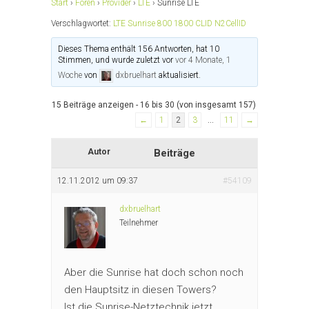
Start
›
Foren
›
Provider
›
LTE
›
Sunrise LTE
Verschlagwortet:
LTE Sunrise 800 1800 CLID N2CellID
Dieses Thema enthält 156 Antworten, hat 10
Stimmen, und wurde zuletzt vor
vor 4 Monate, 1
Woche
von
dxbruelhart
aktualisiert.
15 Beiträge anzeigen - 16 bis 30 (von insgesamt 157)
←
1
2
3
…
11
→
Autor
Beiträge
12.11.2012 um 09:37
#54109
dxbruelhart
Teilnehmer
Aber die Sunrise hat doch schon noch
den Hauptsitz in diesen Towers?
Ist die Sunrise-Netztechnik jetzt