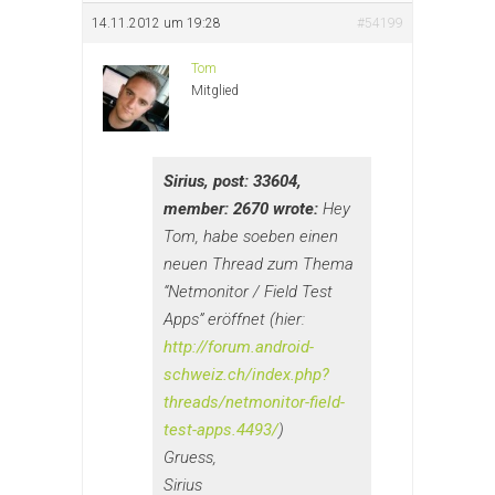
14.11.2012 um 19:28
#54199
Tom
Mitglied
Sirius, post: 33604,
member: 2670 wrote:
Hey
Tom, habe soeben einen
neuen Thread zum Thema
“Netmonitor / Field Test
Apps” eröffnet (hier:
http://forum.android-
schweiz.ch/index.php?
threads/netmonitor-field-
test-apps.4493/
)
Gruess,
Sirius