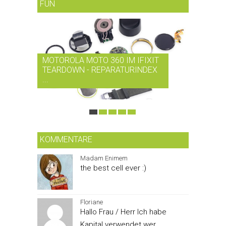
FUN
MOTOROLA MOTO 360 IM IFIXIT
RDIO BI
TEARDOWN - REPARATURINDEX
MUSIK-
...
SMARTPH
KOMMENTARE
Madam Enimem
the best cell ever :)
Floriane
Hallo Frau / Herr Ich habe
Kapital verwendet wer...