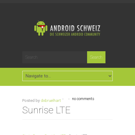
-
-
no comments
Posted by
dxbruelhart
Sunrise LTE