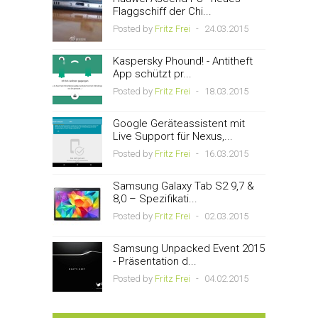
Flaggschiff der Chi...
Posted by
Fritz Frei
-
24.03.2015
Kaspersky Phound! - Antitheft
App schützt pr...
Posted by
Fritz Frei
-
18.03.2015
Google Geräteassistent mit
Live Support für Nexus,...
Posted by
Fritz Frei
-
16.03.2015
Samsung Galaxy Tab S2 9,7 &
8,0 – Spezifikati...
Posted by
Fritz Frei
-
02.03.2015
Samsung Unpacked Event 2015
- Präsentation d...
Posted by
Fritz Frei
-
04.02.2015