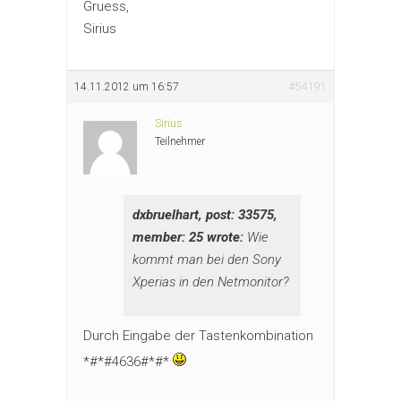
Gruess,
Sirius
14.11.2012 um 16:57
#54191
Sirius
Teilnehmer
dxbruelhart, post: 33575,
member: 25 wrote:
Wie
kommt man bei den Sony
Xperias in den Netmonitor?
Durch Eingabe der Tastenkombination
*#*#4636#*#*