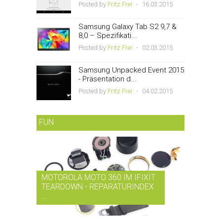
Posted by
Fritz Frei
-
16.03.2015
Samsung Galaxy Tab S2 9,7 &
8,0 – Spezifikati...
Posted by
Fritz Frei
-
02.03.2015
Samsung Unpacked Event 2015
- Präsentation d...
Posted by
Fritz Frei
-
04.02.2015
FUN
MOTOROLA MOTO 360 IM IFIXIT
RDIO BI
TEARDOWN - REPARATURINDEX
MUSIK-
...
SMARTPH