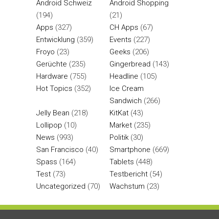
Android Schweiz
Android Shopping
(194)
(21)
Apps
(327)
CH Apps
(67)
Entwicklung
(359)
Events
(227)
Froyo
(23)
Geeks
(206)
Gerüchte
(235)
Gingerbread
(143)
Hardware
(755)
Headline
(105)
Hot Topics
(352)
Ice Cream
Sandwich
(266)
Jelly Bean
(218)
KitKat
(43)
Lollipop
(10)
Market
(235)
News
(993)
Politik
(30)
San Francisco
(40)
Smartphone
(669)
Spass
(164)
Tablets
(448)
Test
(73)
Testbericht
(54)
Uncategorized
(70)
Wachstum
(23)