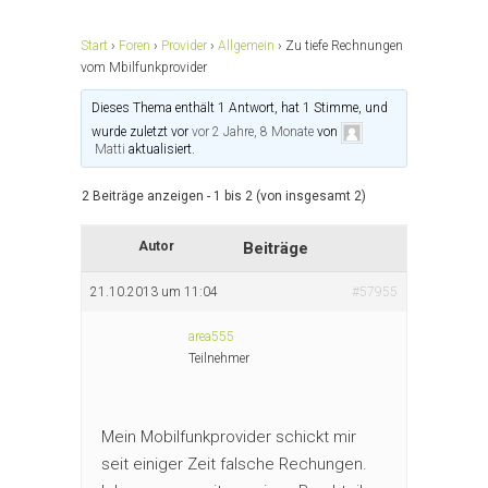
Start
›
Foren
›
Provider
›
Allgemein
›
Zu tiefe Rechnungen
vom Mbilfunkprovider
Dieses Thema enthält 1 Antwort, hat 1 Stimme, und
wurde zuletzt vor
vor 2 Jahre, 8 Monate
von
Matti
aktualisiert.
2 Beiträge anzeigen - 1 bis 2 (von insgesamt 2)
Autor
Beiträge
21.10.2013 um 11:04
#57955
area555
Teilnehmer
Mein Mobilfunkprovider schickt mir
seit einiger Zeit falsche Rechungen.