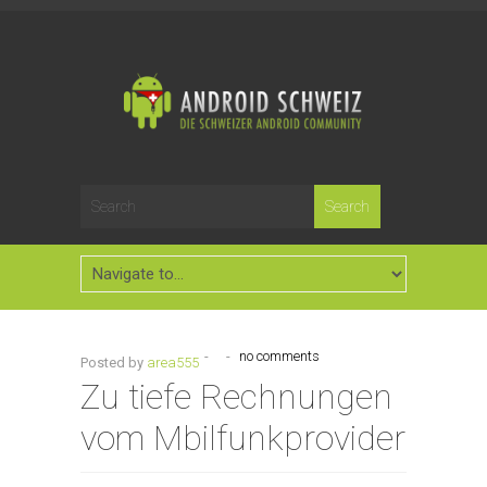
-
-
no comments
Posted by
area555
Zu tiefe Rechnungen
vom Mbilfunkprovider